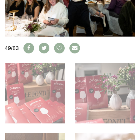
S'INSCRIRE
PORTRAITS
VINOPHILES
CONCOURS DE VIN
ARCHIVES
CONCOURS
AVANTAGES
GUIDE MILLÉSIMES
49/83
ABONNER
RECHERCHE VINS
NEWSLETTER
GUIDE DU VIGNOBLE
WINE TRADE CLUB
OFFRES D'EMPLOIS
PUBLICITÉ
PRESSE
MENTIONS LÉGALES
CGV & PROTECTION DES
DONNÉES