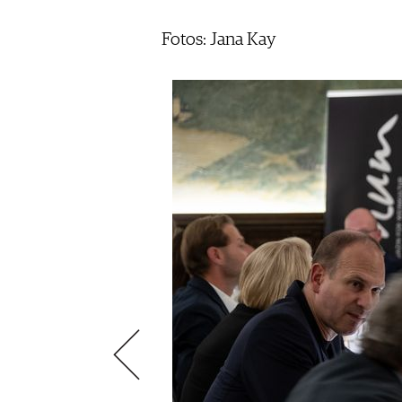
ÉCONOMIE DU VIN
SCÈNE DU VIN
S'INSCRIRE
Fotos: Jana Kay
PORTRAITS
VINOPHILES
CONCOURS DE VIN
ARCHIVES
CONCOURS
AVANTAGES
GUIDE MILLÉSIMES
ABONNER
RECHERCHE VINS
NEWSLETTER
GUIDE DU VIGNOBLE
WINE TRADE CLUB
OFFRES D'EMPLOIS
PUBLICITÉ
PRESSE
MENTIONS LÉGALES