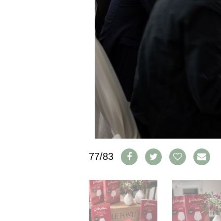
CGV & PROTECTION DES
DONNÉES
FAQ
SCHWEIZ
|
DEUTSCHLAND
|
SUISSE ROMANDE
77/83