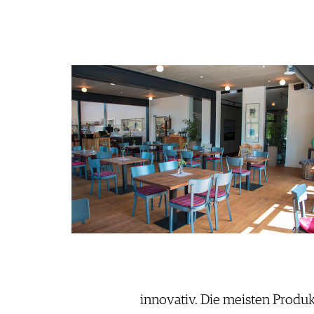
JOBS
WERBUNG
PRESSE
IMPRESSUM
AGB & DATENSCHUTZ
FAQ
SCHWEIZ
|
DEUTSCHLAND
|
SUISSE ROMANDE
innovativ. Die meisten Prod