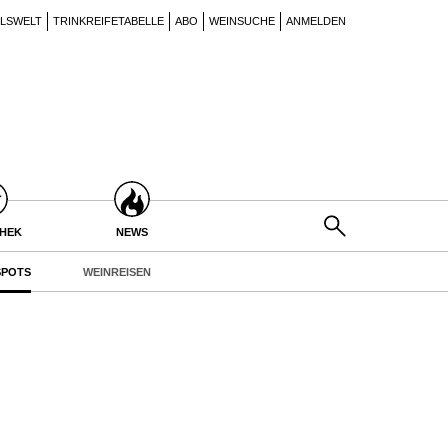
ILSWELT
TRINKREIFETABELLE
ABO
WEINSUCHE
ANMELDEN
THEK
NEWS
POTS
WEINREISEN