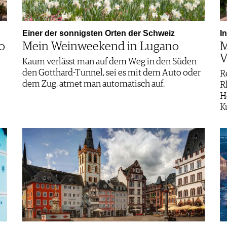
Einer der sonnigsten Orten der Schweiz
I
o
Mein Weinweekend in Lugano
M
Kaum verlässt man auf dem Weg in den Süden
den Gotthard-Tunnel, sei es mit dem Auto oder
R
dem Zug, atmet man automatisch auf.
R
H
K