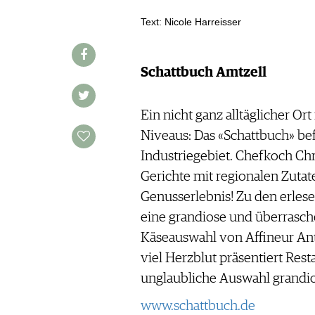
REPORTAGEN
MEDIATHEK
Text: Nicole Harreisser
DOSSIER
APPS
WINEGUIDES
NEWS
VIDEOS
KLARTEXT
WEINWIRTSCHAFT
Schattbuch Amtzell
BILDSTRECKEN
EXTRAS
WEINSZENE
BÜCHER
ANMELDEN
ABO
PORTRAITS
AUSGABE
Ein nicht ganz alltäglicher Ort
VINOPHILES
ARCHIV
Niveaus: Das «Schattbuch» bef
AWARDS
ARCHIV
VORTEILSWELT
Industriegebiet. Chefkoch Ch
GEWINNSPIELE
Gerichte mit regionalen Zutate
VORTEILSWELT
Genusserlebnis! Zu den erles
TRINKREIFETABELLE
eine grandiose und überrasch
ABO
Käseauswahl von Affineur Ant
WEINSUCHE
viel Herzblut präsentiert Rest
NEWSLETTER
unglaubliche Auswahl grandio
WINE TRADE CLUB
REDAKTION
www.schattbuch.de