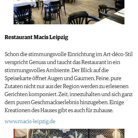
APPS
WINEGUIDES
NEWS
VIDEOS
KLARTEXT
WEINWIRTSCHAFT
BILDSTRECKEN
EXTRAS
WEINSZENE
BÜCHER
ANMELDEN
ABO
PORTRAITS
Restaurant Macis Leipzig
AUSGABE
VINOPHILES
ARCHIV
AWARDS
ARCHIV
VORTEILSWELT
Schon die stimmungsvolle Einrichtung im Art-déco-Stil
GEWINNSPIELE
verspricht Genuss und taucht das Restaurant in ein
VORTEILSWELT
stimmungsvolles Ambiente. Der Blick auf die
TRINKREIFETABELLE
Speisekarte öffnet Augen und Gaumen. Feine, pure
ABO
Zutaten nicht nur aus der Region werden zu erlesenen
WEINSUCHE
Gerichten komponiert. Zeit, innezuhalten und sich ganz
NEWSLETTER
dem puren Geschmackserlebnis hinzugeben. Einige
WINE TRADE CLUB
Kreationen des Hauses gibt es auch für zuhause.
REDAKTION
JOBS
www.macis-leipzig.de
WERBUNG
PRESSE