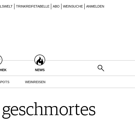
ILSWELT
TRINKREIFETABELLE
ABO
WEINSUCHE
ANMELDEN
THEK
NEWS
POTS
WEINREISEN
n geschmortes