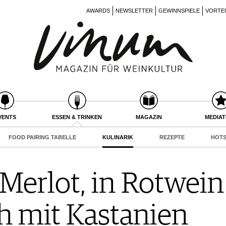
AWARDS
NEWSLETTER
GEWINNSPIELE
VORTE
VENTS
ESSEN & TRINKEN
MAGAZIN
MEDIA
FOOD PAIRING TABELLE
KULINARIK
REZEPTE
HOTS
 Merlot, in Rotwei
h mit Kastanien