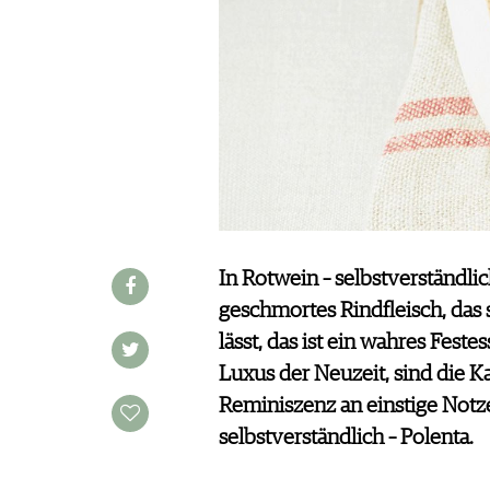
JOBS
WERBUNG
PRESSE
IMPRESSUM
AGB & DATENSCHUTZ
FAQ
SCHWEIZ
|
DEUTSCHLAND
|
In Rotwein – selbstverständli
SUISSE ROMANDE
geschmortes Rindfleisch, das 
lässt, das ist ein wahres Feste
Luxus der Neuzeit, sind die K
Reminiszenz an einstige Notze
selbstverständlich – Polenta.