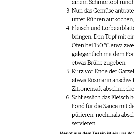
einem Schmortopf rundh
Nun das Gemüse anbrate
unter Rühren aufkochen,
Fleisch und Lorbeerblätt
bringen. Den Topf mit e
Ofen bei 150 °C etwa zwe
gelegentlich mit dem Fo
etwas Brühe zugeben.
Kurz vor Ende der Garzeit
etwas Rosmarin anschwitz
Zitronensaft abschmecke
Schliesslich das Fleisch
Fond für die Sauce mit 
pürieren, nochmals absc
servieren.
Merlot aus dem Tessin
ist ein unaufd