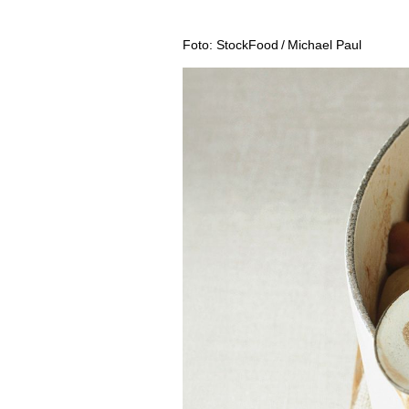
REPORTAGEN
MEDIATHEK
DOSSIER
Foto: StockFood / Michael Paul
APPS
WINEGUIDES
NEWS
VIDEOS
KLARTEXT
WEINWIRTSCHAFT
BILDSTRECKEN
EXTRAS
WEINSZENE
BÜCHER
ANMELDEN
ABO
PORTRAITS
AUSGABE
VINOPHILES
ARCHIV
AWARDS
ARCHIV
VORTEILSWELT
GEWINNSPIELE
VORTEILSWELT
TRINKREIFETABELLE
ABO
WEINSUCHE
NEWSLETTER
WINE TRADE CLUB
REDAKTION