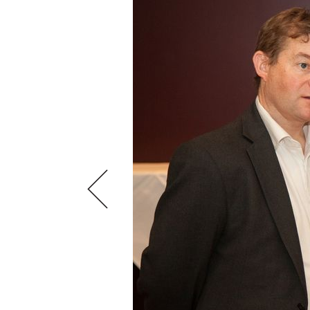
VIDEOS
KLARTEXT
WEINREISEN
WEINWIRTSCHAFT
BILDSTRECKEN
EXTRAS
WEINSZENE
BÜCHER
ANMELDEN
ABO
PORTRAITS
AUSGABE
VINOPHILES
ARCHIV
AWARDS
ARCHIV
VORTEILSWELT
GEWINNSPIELE
VORTEILSWELT
TRINKREIFETABELLE
ABO
WEINSUCHE
NEWSLETTER
WINE TRADE CLUB
REDAKTION
JOBS
WERBUNG
PRESSE