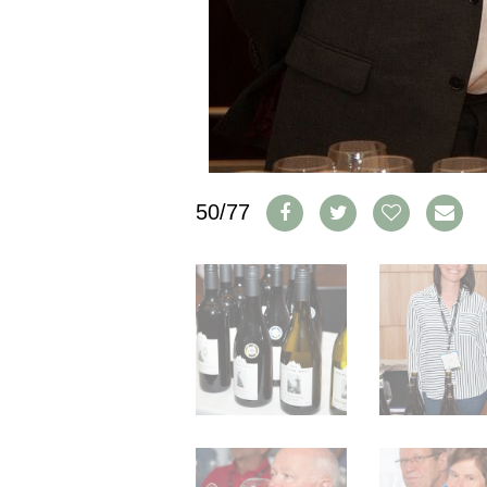
IMPRESSUM
AGB & DATENSCHUTZ
FAQ
SCHWEIZ
|
DEUTSCHLAND
|
50/77
SUISSE ROMANDE