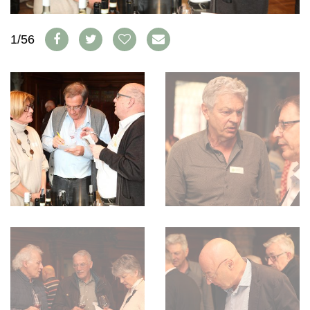
WEINSZENE
BÜCHER
ANMELDEN
ABO
PORTRAITS
AUSGABE
1/56
VINOPHILES
ARCHIV
AWARDS
ARCHIV
VORTEILSWELT
GEWINNSPIELE
VORTEILSWELT
TRINKREIFETABELLE
ABO
WEINSUCHE
NEWSLETTER
WINE TRADE CLUB
REDAKTION
JOBS
WERBUNG
PRESSE
IMPRESSUM
AGB & DATENSCHUTZ
FAQ