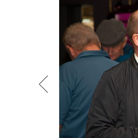
VIDEOS
KLARTEXT
WEINREISEN
WEINWIRTSCHAFT
BILDSTRECKEN
EXTRAS
WEINSZENE
BÜCHER
ANMELDEN
ABO
PORTRAITS
AUSGABE
VINOPHILES
ARCHIV
AWARDS
ARCHIV
VORTEILSWELT
GEWINNSPIELE
VORTEILSWELT
TRINKREIFETABELLE
ABO
WEINSUCHE
NEWSLETTER
WINE TRADE CLUB
REDAKTION
JOBS
WERBUNG
PRESSE