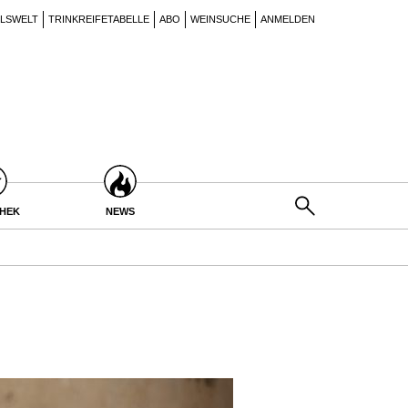
ILSWELT
TRINKREIFETABELLE
ABO
WEINSUCHE
ANMELDEN
THEK
NEWS