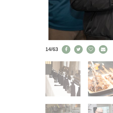
IMPRESSUM
AGB & DATENSCHUTZ
FAQ
SCHWEIZ
|
DEUTSCHLAND
|
14/63
SUISSE ROMANDE