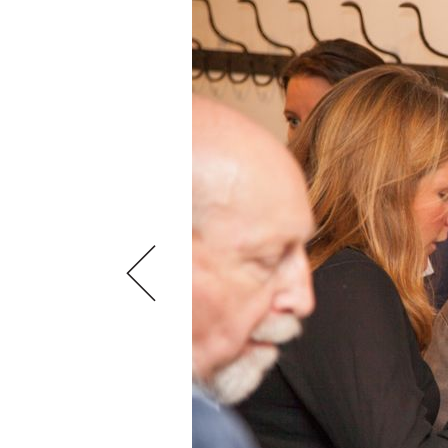
VIDEOS
KLARTEXT
WEINREISEN
WEINWIRTSCHAFT
BILDSTRECKEN
EXTRAS
WEINSZENE
BÜCHER
ANMELDEN
ABO
PORTRAITS
AUSGABE
VINOPHILES
ARCHIV
AWARDS
ARCHIV
VORTEILSWELT
GEWINNSPIELE
VORTEILSWELT
TRINKREIFETABELLE
ABO
WEINSUCHE
NEWSLETTER
WINE TRADE CLUB
REDAKTION
JOBS
WERBUNG
PRESSE