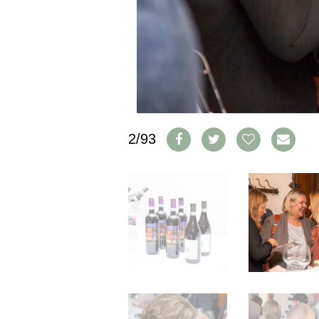
IMPRESSUM
AGB & DATENSCHUTZ
FAQ
SCHWEIZ
|
DEUTSCHLAND
|
2/93
SUISSE ROMANDE