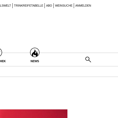
ILSWELT
TRINKREIFETABELLE
ABO
WEINSUCHE
ANMELDEN
THEK
NEWS