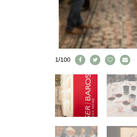
IMPRESSUM
AGB & DATENSCHUTZ
FAQ
SCHWEIZ
|
DEUTSCHLAND
|
1/100
SUISSE ROMANDE