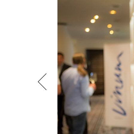
VIDEOS
KLARTEXT
WEINREISEN
WEINWIRTSCHAFT
BILDSTRECKEN
EXTRAS
WEINSZENE
BÜCHER
ANMELDEN
ABO
PORTRAITS
AUSGABE
VINOPHILES
ARCHIV
AWARDS
ARCHIV
VORTEILSWELT
GEWINNSPIELE
VORTEILSWELT
TRINKREIFETABELLE
ABO
WEINSUCHE
NEWSLETTER
WINE TRADE CLUB
REDAKTION
JOBS
WERBUNG
PRESSE