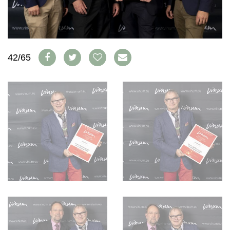
WEINSZENE
BÜCHER
ANMELDEN
ABO
PORTRAITS
AUSGABE
VINOPHILES
ARCHIV
AWARDS
ARCHIV
VORTEILSWELT
GEWINNSPIELE
42/65
VORTEILSWELT
TRINKREIFETABELLE
ABO
WEINSUCHE
NEWSLETTER
WINE TRADE CLUB
REDAKTION
JOBS
WERBUNG
PRESSE
IMPRESSUM
AGB & DATENSCHUTZ
FAQ