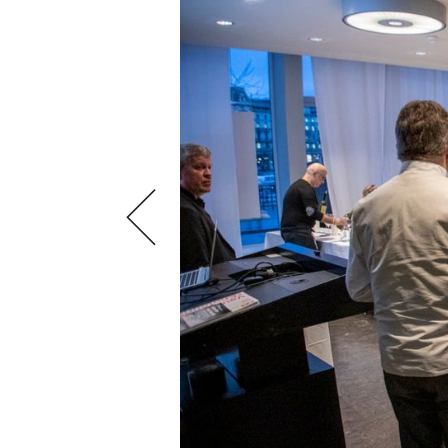
VIDEOS
KLARTEXT
WEINREISEN
WEINWIRTSCHAFT
BILDSTRECKEN
EXTRAS
WEINSZENE
BÜCHER
ANMELDEN
ABO
PORTRAITS
AUSGABE
VINOPHILES
ARCHIV
AWARDS
ARCHIV
VORTEILSWELT
GEWINNSPIELE
VORTEILSWELT
TRINKREIFETABELLE
ABO
WEINSUCHE
NEWSLETTER
WINE TRADE CLUB
REDAKTION
JOBS
WERBUNG
PRESSE