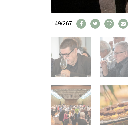
IMPRESSUM
AGB & DATENSCHUTZ
FAQ
149/267
SCHWEIZ
|
DEUTSCHLAND
|
SUISSE ROMANDE