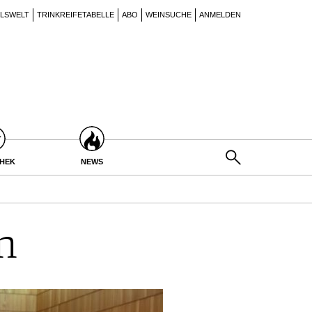
ILSWELT
TRINKREIFETABELLE
ABO
WEINSUCHE
ANMELDEN
THEK
NEWS
n