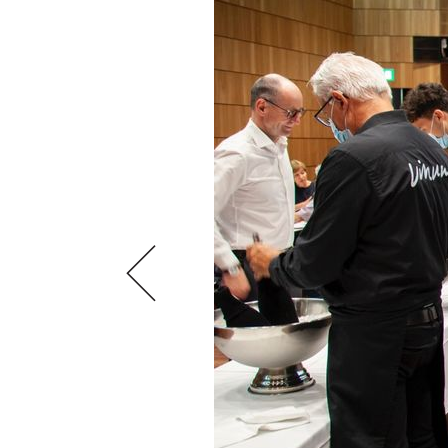
VIDEOS
KLARTEXT
WEINREISEN
WEINWIRTSCHAFT
BILDSTRECKEN
EXTRAS
WEINSZENE
BÜCHER
ANMELDEN
ABO
PORTRAITS
AUSGABE
VINOPHILES
ARCHIV
AWARDS
ARCHIV
VORTEILSWELT
GEWINNSPIELE
VORTEILSWELT
TRINKREIFETABELLE
ABO
WEINSUCHE
NEWSLETTER
WINE TRADE CLUB
REDAKTION
JOBS
WERBUNG
PRESSE