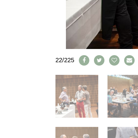
IMPRESSUM
AGB & DATENSCHUTZ
FAQ
SCHWEIZ
|
DEUTSCHLAND
|
22/225
SUISSE ROMANDE