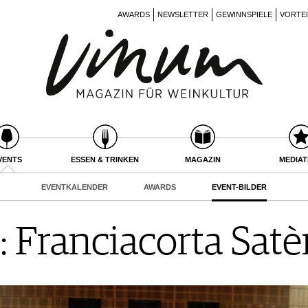
AWARDS
NEWSLETTER
GEWINNSPIELE
VORTE
VENTS
ESSEN & TRINKEN
MAGAZIN
MEDIA
EVENTKALENDER
AWARDS
EVENT-BILDER
: Franciacorta Satè