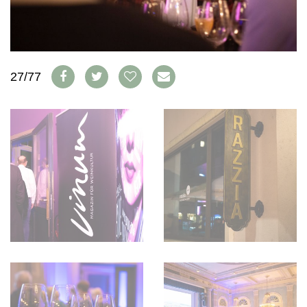
WEINSZENE
BÜCHER
ANMELDEN
ABO
PORTRAITS
AUSGABE
VINOPHILES
ARCHIV
AWARDS
ARCHIV
VORTEILSWELT
GEWINNSPIELE
27/77
VORTEILSWELT
TRINKREIFETABELLE
ABO
WEINSUCHE
NEWSLETTER
WINE TRADE CLUB
REDAKTION
JOBS
WERBUNG
PRESSE
IMPRESSUM
AGB & DATENSCHUTZ
FAQ