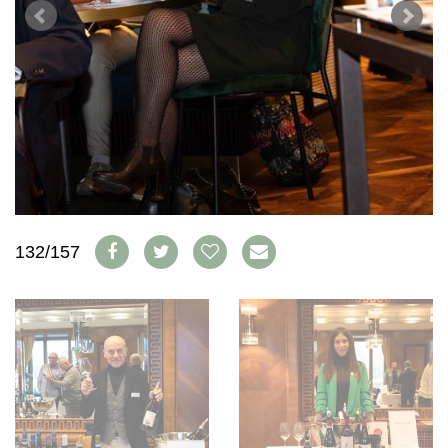
WEINSZENE
BÜCHER
ANMELDEN
ABO
PORTRAITS
AUSGABE
VINOPHILES
ARCHIV
AWARDS
ARCHIV
VORTEILSWELT
GEWINNSPIELE
VORTEILSWELT
TRINKREIFETABELLE
ABO
WEINSUCHE
NEWSLETTER
132/157
WINE TRADE CLUB
REDAKTION
JOBS
WERBUNG
PRESSE
IMPRESSUM
AGB & DATENSCHUTZ
FAQ