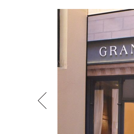
VIDEOS
KLARTEXT
WEINREISEN
WEINWIRTSCHAFT
BILDSTRECKEN
EXTRAS
WEINSZENE
BÜCHER
ANMELDEN
ABO
PORTRAITS
AUSGABE
VINOPHILES
ARCHIV
AWARDS
ARCHIV
VORTEILSWELT
GEWINNSPIELE
VORTEILSWELT
TRINKREIFETABELLE
ABO
WEINSUCHE
NEWSLETTER
WINE TRADE CLUB
REDAKTION
JOBS
WERBUNG
PRESSE