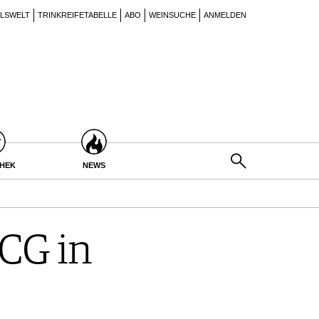
ILSWELT
TRINKREIFETABELLE
ABO
WEINSUCHE
ANMELDEN
THEK
NEWS
CG in