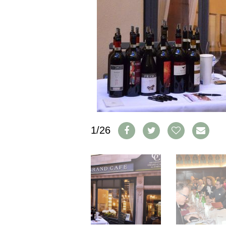
IMPRESSUM
AGB & DATENSCHUTZ
FAQ
SCHWEIZ
|
DEUTSCHLAND
|
SUISSE ROMANDE
1/26