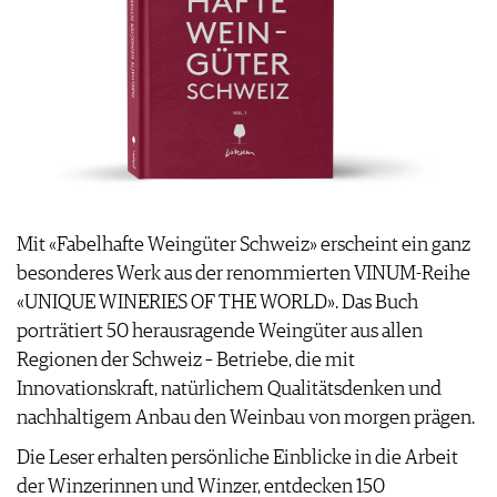
WEINWIRTSCHAFT
VORTEILSWELT
WEINSZENE
ANMELDEN
PORTRAITS
VINOPHILES
AWARDS
ARCHIV
GEWINNSPIELE
VORTEILSWELT
TRINKREIFETABELLE
ABO
Mit «Fabelhafte Weingüter Schweiz» erscheint ein ganz
WEINSUCHE
besonderes Werk aus der renommierten VINUM-Reihe
NEWSLETTER
«UNIQUE WINERIES OF THE WORLD». Das Buch
WINE TRADE CLUB
porträtiert 50 herausragende Weingüter aus allen
REDAKTION
Regionen der Schweiz – Betriebe, die mit
JOBS
Innovationskraft, natürlichem Qualitätsdenken und
WERBUNG
nachhaltigem Anbau den Weinbau von morgen prägen.
PRESSE
Die Leser erhalten persönliche Einblicke in die Arbeit
IMPRESSUM
der Winzerinnen und Winzer, entdecken 150
AGB & DATENSCHUTZ