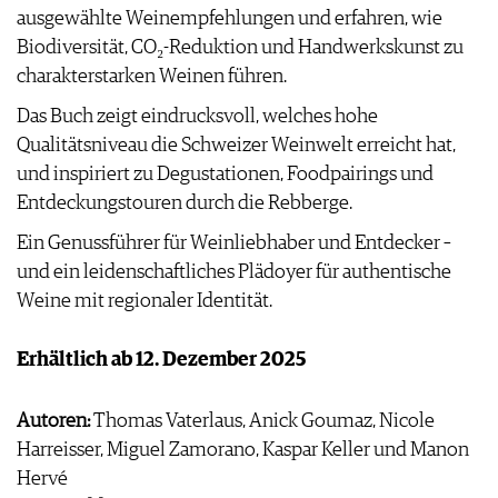
ausgewählte Weinempfehlungen und erfahren, wie
FAQ
Biodiversität, CO₂-Reduktion und Handwerkskunst zu
charakterstarken Weinen führen.
Das Buch zeigt eindrucksvoll, welches hohe
Qualitätsniveau die Schweizer Weinwelt erreicht hat,
und inspiriert zu Degustationen, Foodpairings und
Entdeckungstouren durch die Rebberge.
Ein Genussführer für Weinliebhaber und Entdecker –
und ein leidenschaftliches Plädoyer für authentische
Weine mit regionaler Identität.
Erhältlich ab 12. Dezember 2025
Autoren:
Thomas Vaterlaus, Anick Goumaz, Nicole
Harreisser, Miguel Zamorano, Kaspar Keller und Manon
Hervé