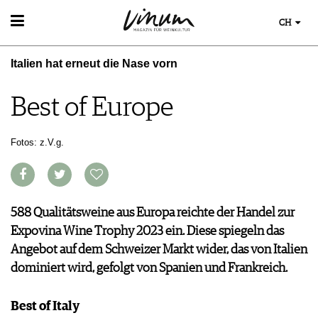
CH
WEIN
Italien hat erneut die Nase vorn
WEINSUCHE
WEINWISSEN
GUIDE WEINGÜTER
WEINREGIONEN
Best of Europe
WINETRADECLUB
EVENTS
WEINLEXIKON
WINZER
EVENTKALENDER
WEINGESCHICHTE
WEINE DES MONATS
ESSEN & TRINKEN
Fotos: z.V.g.
AWARDS
WEINLAGERUNG
TRINKREIFETABELLE
FOOD PAIRING TIPPS
EVENT-BILDER
INFOGRAFIKEN
MAGAZIN
UNIQUE WINERIES
FOOD PAIRING TABELLE
TIPPS & TRICKS
CLUB LES DOMAINES
REPORTAGEN
KULINARIK
NEWS
DOSSIER
588 Qualitätsweine aus Europa reichte der Handel zur
REZEPTE
WINEGUIDES
Expovina Wine Trophy 2023 ein. Diese spiegeln das
HOTSPOTS
KLARTEXT
Angebot auf dem Schweizer Markt wider, das von Italien
WEINREISEN
EXTRAS
dominiert wird, gefolgt von Spanien und Frankreich.
ABO
AUSGABE
Best of Italy
ARCHIV