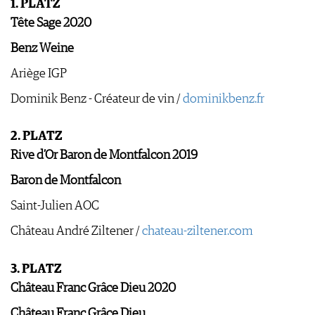
1. PLATZ
Tête Sage 2020
Benz Weine
Ariège IGP
Dominik Benz - Créateur de vin /
dominikbenz.fr
2. PLATZ
Rive d’Or Baron de Montfalcon 2019
Baron de Montfalcon
Saint-Julien AOC
Château André Ziltener /
chateau-­ziltener.com
3. PLATZ
Château Franc Grâce Dieu 2020
Château Franc Grâce Dieu