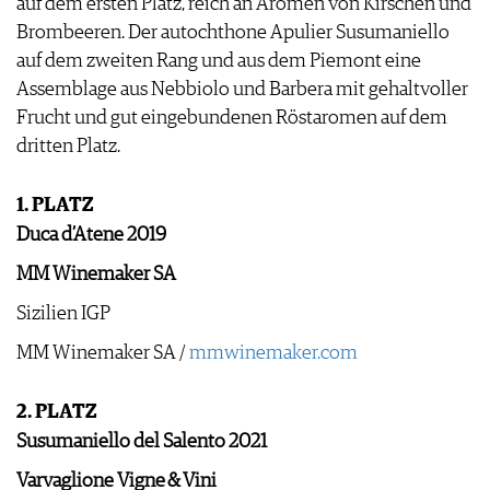
auf dem ersten Platz, reich an Aromen von Kirschen und
JOBS
Brombeeren. Der autochthone Apulier Susumaniello
WERBUNG
auf dem zweiten Rang und aus dem Piemont eine
PRESSE
Assemblage aus Nebbiolo und Barbera mit gehaltvoller
IMPRESSUM
Frucht und gut eingebundenen Röstaromen auf dem
AGB & DATENSCHUTZ
dritten Platz.
FAQ
1. PLATZ
Duca d’Atene 2019
MM Winemaker SA
Sizilien IGP
MM Winemaker SA /
mmwinemaker.com
2. PLATZ
Susumaniello del Salento 2021
Varvaglione Vigne & Vini