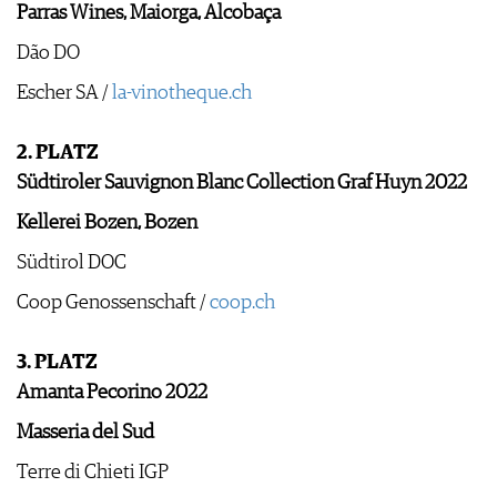
Parras Wines, Maiorga, Alcobaça
Dão DO
Escher SA /
la-vinotheque.ch
2. PLATZ
Südtiroler Sauvignon Blanc Collection Graf Huyn 2022
Kellerei Bozen, Bozen
Südtirol DOC
Coop Genossenschaft /
coop.ch
3. PLATZ
Amanta Pecorino 2022
Masseria del Sud
Terre di Chieti IGP