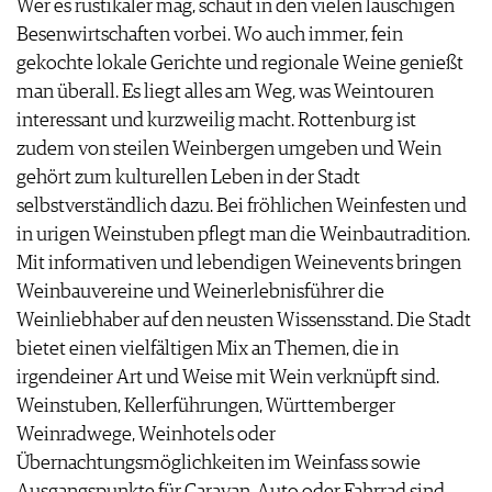
Wer es rustikaler mag, schaut in den vielen lauschigen
JOBS
Besenwirtschaften vorbei. Wo auch immer, fein
WERBUNG
gekochte lokale Gerichte und regionale Weine genießt
PRESSE
man überall. Es liegt alles am Weg, was Weintouren
IMPRESSUM
interessant und kurzweilig macht. Rottenburg ist
AGB & DATENSCHUTZ
zudem von steilen Weinbergen umgeben und Wein
FAQ
gehört zum kulturellen Leben in der Stadt
selbstverständlich dazu. Bei fröhlichen Weinfesten und
in urigen Weinstuben pflegt man die Weinbautradition.
Mit informativen und lebendigen Weinevents bringen
Weinbauvereine und Weinerlebnisführer die
Weinliebhaber auf den neusten Wissensstand. Die Stadt
bietet einen vielfältigen Mix an Themen, die in
irgendeiner Art und Weise mit Wein verknüpft sind.
Weinstuben, Kellerführungen, Württemberger
Weinradwege, Weinhotels oder
Übernachtungsmöglichkeiten im Weinfass sowie