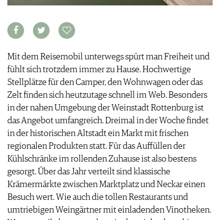
VORTEILSWELT
MEDIATHEK
APPS
NEWS
Mit dem Reisemobil unterwegs spürt man Freiheit und
VIDEOS
WEINWIRTSCHAFT
fühlt sich trotzdem immer zu Hause. Hochwertige
BILDSTRECKEN
WEINSZENE
Stellplätze für den Camper, den Wohnwagen oder das
BÜCHER
ANMELDEN
PORTRAITS
Zelt finden sich heutzutage schnell im Web. Besonders
VINOPHILES
in der nahen Umgebung der Weinstadt Rottenburg ist
AWARDS
ARCHIV
das Angebot umfangreich. Dreimal in der Woche findet
GEWINNSPIELE
in der historischen Altstadt ein Markt mit frischen
VORTEILSWELT
regionalen Produkten statt. Für das Auffüllen der
TRINKREIFETABELLE
Kühlschränke im rollenden Zuhause ist also bestens
ABO
gesorgt. Über das Jahr verteilt sind klassische
WEINSUCHE
Krämermärkte zwischen Marktplatz und Neckar einen
NEWSLETTER
Besuch wert. Wie auch die tollen Restaurants und
WINE TRADE CLUB
umtriebigen Weingärtner mit einladenden Vinotheken.
REDAKTION