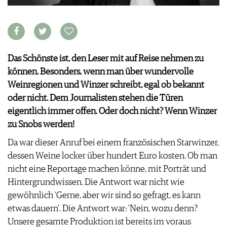
VORTEILSWELT
MEDIATHEK
APPS
NEWS
Das Schönste ist, den Leser mit auf Reise nehmen zu
VIDEOS
WEINWIRTSCHAFT
können. Besonders, wenn man über wundervolle
BILDSTRECKEN
WEINSZENE
Weinregionen und Winzer schreibt, egal ob bekannt
BÜCHER
ANMELDEN
PORTRAITS
oder nicht. Dem Journalisten stehen die Türen
VINOPHILES
eigentlich immer offen. Oder doch nicht? Wenn Winzer
AWARDS
ARCHIV
zu Snobs werden!
GEWINNSPIELE
Da war dieser Anruf bei einem französischen Starwinzer,
VORTEILSWELT
dessen Weine locker über hundert Euro kosten. Ob man
TRINKREIFETABELLE
nicht eine Reportage machen könne, mit Porträt und
ABO
Hintergrundwissen. Die Antwort war nicht wie
WEINSUCHE
gewöhnlich ‘Gerne, aber wir sind so gefragt, es kann
NEWSLETTER
etwas dauern’. Die Antwort war: ’Nein, wozu denn?
WINE TRADE CLUB
Unsere gesamte Produktion ist bereits im voraus
REDAKTION