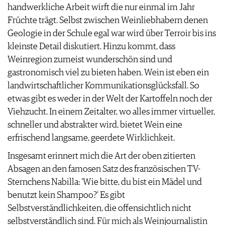
handwerkliche Arbeit wirft die nur einmal im Jahr
Früchte trägt. Selbst zwischen Weinliebhabern denen
Geologie in der Schule egal war wird über Terroir bis ins
kleinste Detail diskutiert. Hinzu kommt, dass
Weinregion zumeist wunderschön sind und
gastronomisch viel zu bieten haben. Wein ist eben ein
landwirtschaftlicher Kommunikationsglücksfall. So
etwas gibt es weder in der Welt der Kartoffeln noch der
Viehzucht. In einem Zeitalter, wo alles immer virtueller,
schneller und abstrakter wird, bietet Wein eine
erfrischend langsame, geerdete Wirklichkeit.
Insgesamt erinnert mich die Art der oben zitierten
Absagen an den famosen Satz des französischen TV-
Sternchens Nabilla: ‘Wie bitte, du bist ein Mädel und
benutzt kein Shampoo?’ Es gibt
Selbstverständlichkeiten, die offensichtlich nicht
selbstverständlich sind. Für mich als Weinjournalistin