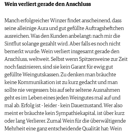
Wein verliert gerade den Anschluss
Manch erfolgreicher Winzer findet anscheinend, dass
seine alleinige Aura und gut gefüllte Auftragsheftchen
ausreichen. Was den Kunden anbelangt: nach mir die
Sintflut solange gezahlt wird. Aber falls es noch nicht
bemerkt wurde: Wein verliert insgesamt gerade den
Anschluss, weltweit. Selbst wenn Spitzenweine zur Zeit
noch faszinieren, sind sie kein Garant für ewig gut
gefüllte Weingutskassen. Zu denken man bräuchte
keine Kommunikation ist zu kurz gedacht und man
sollte nie vergessen: bis auf sehr seltene Ausnahmen
geht es im Leben eines jeden Weingutes mal auf und
mal ab. Erfolg ist - leider - kein Dauerzustand. Wer also
meint er bräuchte kein Sympathiekapital, ist über kurz
oder lang Verlierer. Zumal Wein für die überwältigende
Mehrheit eine ganz entscheidende Qualität hat: Wein