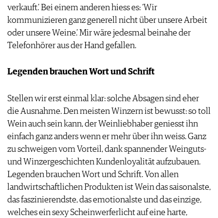
verkauft.’ Bei einem anderen hiess es: ‘Wir
JOBS
kommunizieren ganz generell nicht über unsere Arbeit
WERBUNG
oder unsere Weine.’ Mir wäre jedesmal beinahe der
PRESSE
Telefonhörer aus der Hand gefallen.
IMPRESSUM
AGB & DATENSCHUTZ
FAQ
Legenden brauchen Wort und Schrift
Stellen wir erst einmal klar: solche Absagen sind eher
die Ausnahme. Den meisten Winzern ist bewusst: so toll
Wein auch sein kann, der Weinliebhaber geniesst ihn
einfach ganz anders wenn er mehr über ihn weiss. Ganz
zu schweigen vom Vorteil, dank spannender Weinguts-
und Winzergeschichten Kundenloyalität aufzubauen.
Legenden brauchen Wort und Schrift. Von allen
landwirtschaftlichen Produkten ist Wein das saisonalste,
das faszinierendste, das emotionalste und das einzige,
welches ein sexy Scheinwerferlicht auf eine harte,