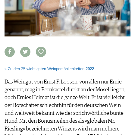
VORTEILSWELT
MEDIATHEK
APPS
NEWS
VIDEOS
WEINWIRTSCHAFT
BILDSTRECKEN
WEINSZENE
BÜCHER
ANMELDEN
PORTRAITS
VINOPHILES
» Zu den 25 wichtigsten Weinpersönlichkeiten
2022
AWARDS
ARCHIV
GEWINNSPIELE
Das Weingut von Ernst F. Loosen, von allen nur Ernie
VORTEILSWELT
genannt, mag in Bernkastel direkt an der Mosel liegen,
TRINKREIFETABELLE
doch Ernies Heimat ist die ganze Welt. Er ist vielleicht
ABO
der Botschafter schlechthin für den deutschen Wein
WEINSUCHE
und weltweit bekannt wie der sprichwörtliche bunte
NEWSLETTER
Hund. Mit den Bonusmeilen des als «globalen Mr.
WINE TRADE CLUB
Riesling» bezeichneten Winzers wird man mehrere
REDAKTION