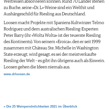
Weltreisen absolvieren können. Rund 70 Länder stehen
JOBS
zu Buche, seine «Dr. L»-Weine sind ein Welthit und
WERBUNG
Aushängeschild für Riesling aus Deutschland.
PRESSE
Loosen macht Projekte mit Spaniens Kultwinzer Telmo
IMPRESSUM
Rodriguez und dem australischen Riesling-Experten
AGB & DATENSCHUTZ
Peter Barry (ihr «Wolta Wolta» ist der teuerste Riesling
FAQ
des Kontinents). Von seinem «Eroica», den er seit 1999
zusammen mit Château Ste. Michelle in Washington
State erzeugt, wird gesagt, es sei der meistverkaufte
Riesling der Welt – es gibt ihn übrigens auch als Eiswein.
Loosen gehen die Ideen niemals aus.
www.drloosen.de
» Die 25 Weinpersönlichkeiten 2021 im Überblick