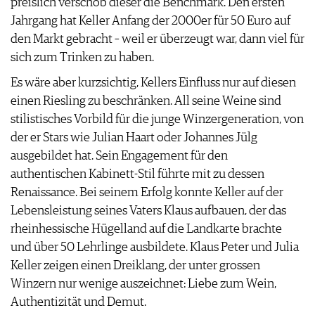
preislich verschob dieser die Benchmark. Den ersten
JOBS
Jahrgang hat Keller Anfang der 2000er für 50 Euro auf
WERBUNG
den Markt gebracht – weil er überzeugt war, dann viel für
PRESSE
sich zum Trinken zu haben.
IMPRESSUM
Es wäre aber kurzsichtig, Kellers Einfluss nur auf diesen
AGB & DATENSCHUTZ
einen Riesling zu beschränken. All seine Weine sind
FAQ
stilistisches Vorbild für die junge Winzergeneration, von
der er Stars wie Julian Haart oder Johannes Jülg
ausgebildet hat. Sein Engagement für den
authentischen Kabinett-Stil führte mit zu dessen
Renaissance. Bei seinem Erfolg konnte Keller auf der
Lebensleistung seines Vaters Klaus aufbauen, der das
rheinhessische Hügelland auf die Landkarte brachte
und über 50 Lehrlinge ausbildete. Klaus Peter und Julia
Keller zeigen einen Dreiklang, der unter grossen
Winzern nur wenige auszeichnet: Liebe zum Wein,
Authentizität und Demut.