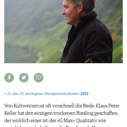
VORTEILSWELT
MEDIATHEK
APPS
NEWS
VIDEOS
WEINWIRTSCHAFT
BILDSTRECKEN
WEINSZENE
BÜCHER
ANMELDEN
PORTRAITS
VINOPHILES
AWARDS
ARCHIV
GEWINNSPIELE
VORTEILSWELT
TRINKREIFETABELLE
» Zu den 25 wichtigsten Weinpersönlichkeiten
2022
ABO
WEINSUCHE
Von Kultweinen ist oft vorschnell die Rede. Klaus Peter
NEWSLETTER
Keller hat den einzigen trockenen Riesling geschaffen,
WINE TRADE CLUB
der wirklich einer ist: der «G Max». Qualitativ wie
REDAKTION