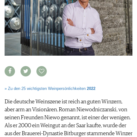
VORTEILSWELT
MEDIATHEK
APPS
NEWS
VIDEOS
WEINWIRTSCHAFT
BILDSTRECKEN
WEINSZENE
BÜCHER
ANMELDEN
PORTRAITS
VINOPHILES
AWARDS
ARCHIV
GEWINNSPIELE
VORTEILSWELT
» Zu den 25 wichtigsten Weinpersönlichkeiten
2022
TRINKREIFETABELLE
Die deutsche Weinszene ist reich an guten Winzern,
ABO
aber arm an Visionären. Roman Niewodniczanski, von
WEINSUCHE
seinen Freunden Niewo genannt, ist einer der wenigen.
NEWSLETTER
Als er 2000 ein Weingut an der Saar kaufte, wurde der
WINE TRADE CLUB
aus der Brauerei-Dynastie Bitburger stammende Winzer
REDAKTION