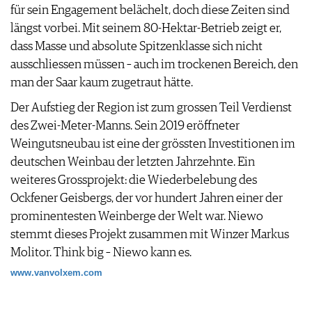
für sein Engagement belächelt, doch diese Zeiten sind
JOBS
längst vorbei. Mit seinem 80-Hektar-Betrieb zeigt er,
WERBUNG
dass Masse und absolute Spitzenklasse sich nicht
PRESSE
ausschliessen müssen – auch im trockenen Bereich, den
IMPRESSUM
man der Saar kaum zugetraut hätte.
AGB & DATENSCHUTZ
FAQ
Der Aufstieg der Region ist zum grossen Teil Verdienst
des Zwei-Meter-Manns. Sein 2019 eröffneter
Weingutsneubau ist eine der grössten Investitionen im
deutschen Weinbau der letzten Jahrzehnte. Ein
weiteres Grossprojekt: die Wiederbelebung des
Ockfener Geisbergs, der vor hundert Jahren einer der
prominentesten Weinberge der Welt war. Niewo
stemmt dieses Projekt zusammen mit Winzer Markus
Molitor. Think big – Niewo kann es.
www.vanvolxem.com