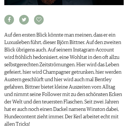
VORTEILSWELT
MEDIATHEK
APPS
NEWS
VIDEOS
Auf den ersten Blick könnte man meinen, dass er ein
WEINWIRTSCHAFT
BILDSTRECKEN
Luxusleben führt, dieser Björn Bittner. Auf den zweiten
WEINSZENE
BÜCHER
ANMELDEN
Blick übrigens auch. Auf seinem Instagram-Account
PORTRAITS
wird fröhlich hedonisiert, eine Wohltat in den oft allzu
VINOPHILES
selbstgerechten Zeitströmungen. Hier wird das Leben
AWARDS
ARCHIV
gefeiert, hier wird Champagner getrunken, hier werden
GEWINNSPIELE
Austern geschlürft und hier wird auch mal Bentley
VORTEILSWELT
gefahren. Bittner bietet kleine Auszeiten vom Alltag
TRINKREIFETABELLE
und nimmt seine Follower mit zu den schönsten Ecken
ABO
der Welt und den teuersten Flaschen. Seit zwei Jahren
WEINSUCHE
hat er auch noch einen Dackel namens Winston dabei,
NEWSLETTER
Hundecontent zieht immer. Der Kerl arbeitet echt mit
WINE TRADE CLUB
allen Tricks!
REDAKTION