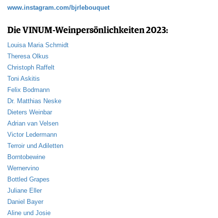
JOBS
www.instagram.com/bjrlebouquet
WERBUNG
Die VINUM-Weinpersönlichkeiten 2023:
PRESSE
IMPRESSUM
Louisa Maria Schmidt
Theresa Olkus
AGB & DATENSCHUTZ
Christoph Raffelt
FAQ
Toni Askitis
Felix Bodmann
Dr. Matthias Neske
Dieters Weinbar
Adrian van Velsen
Victor Ledermann
Terroir und Adiletten
Borntobewine
Wernervino
Bottled Grapes
Juliane Eller
Daniel Bayer
Aline und Josie