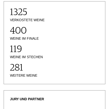
JOBS
1325
WERBUNG
PRESSE
VERKOSTETE WEINE
IMPRESSUM
400
AGB & DATENSCHUTZ
FAQ
WEINE IM FINALE
119
WEINE IM STECHEN
281
WEITERE WEINE
JURY UND PARTNER