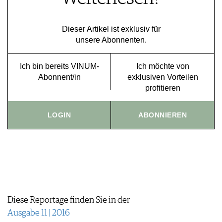
VORTEILSWELT
Dieser Artikel ist exklusiv für
MEDIATHEK
unsere Abonnenten.
APPS
NEWS
VIDEOS
Ich bin bereits VINUM-
Ich möchte von
WEINWIRTSCHAFT
BILDSTRECKEN
Abonnent/in
exklusiven Vorteilen
WEINSZENE
BÜCHER
ANMELDEN
profitieren
PORTRAITS
VINOPHILES
AWARDS
LOGIN
ABONNIEREN
ARCHIV
GEWINNSPIELE
VORTEILSWELT
TRINKREIFETABELLE
ABO
WEINSUCHE
NEWSLETTER
Diese Reportage finden Sie in der
WINE TRADE CLUB
Ausgabe 11 | 2016
REDAKTION