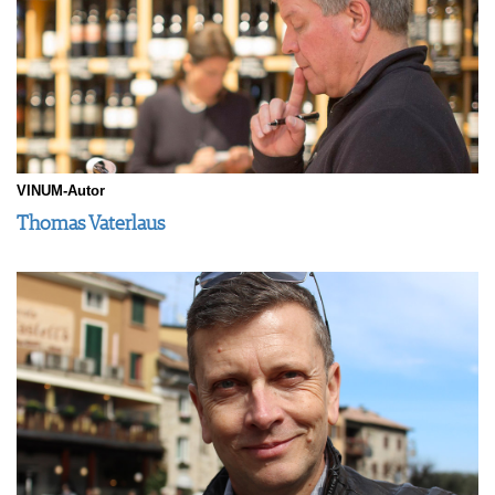
JOBS
WERBUNG
PRESSE
IMPRESSUM
AGB & DATENSCHUTZ
FAQ
VINUM-Autor
Thomas Vaterlaus