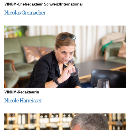
VINUM-Chefredakteur Schweiz/International
VORTEILSWELT
Nicolas Greinacher
MEDIATHEK
APPS
NEWS
VIDEOS
WEINWIRTSCHAFT
BILDSTRECKEN
WEINSZENE
BÜCHER
ANMELDEN
PORTRAITS
VINOPHILES
AWARDS
ARCHIV
GEWINNSPIELE
VORTEILSWELT
TRINKREIFETABELLE
VINUM-Redakteurin
ABO
Nicole Harreisser
WEINSUCHE
NEWSLETTER
WINE TRADE CLUB
REDAKTION