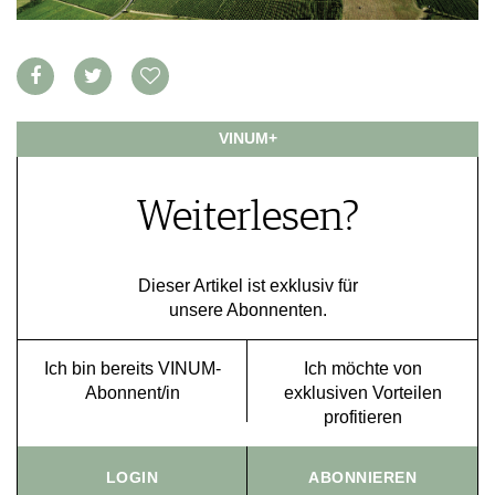
VORTEILSWELT
MEDIATHEK
APPS
NEWS
VIDEOS
VINUM+
WEINWIRTSCHAFT
BILDSTRECKEN
WEINSZENE
BÜCHER
ANMELDEN
Weiterlesen?
PORTRAITS
VINOPHILES
AWARDS
ARCHIV
GEWINNSPIELE
Dieser Artikel ist exklusiv für
unsere Abonnenten.
VORTEILSWELT
TRINKREIFETABELLE
Ich bin bereits VINUM-
Ich möchte von
ABO
Abonnent/in
exklusiven Vorteilen
WEINSUCHE
profitieren
NEWSLETTER
WINE TRADE CLUB
LOGIN
ABONNIEREN
REDAKTION