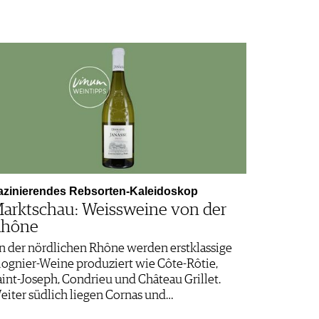
azinierendes Rebsorten-Kaleidoskop
arktschau: Weissweine von der
hône
n der nördlichen Rhône werden erstklassige
iognier-Weine produziert wie Côte-­Rôtie,
aint-Joseph, Condrieu und Château Grillet.
eiter südlich liegen Cornas und…