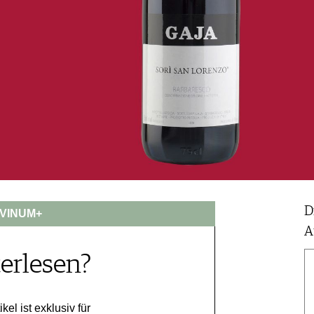
D
VINUM+
A
erlesen?
ikel ist exklusiv für