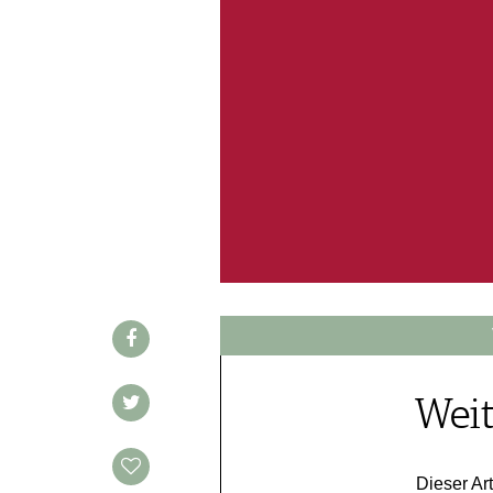
WINE TRADE CLUB
REDAKTION
JOBS
WERBUNG
PRESSE
IMPRESSUM
AGB & DATENSCHUTZ
FAQ
SCHWEIZ
|
DEUTSCHLAND
|
SUISSE ROMANDE
Weit
Dieser Art