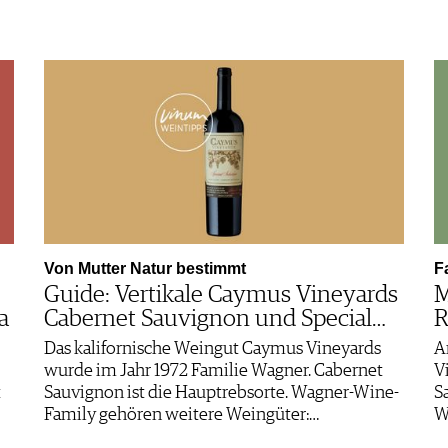
Von Mutter Natur bestimmt
F
Guide: Vertikale Caymus Vineyards
M
a
Cabernet Sauvignon und Special…
R
Das kalifornische Weingut Caymus Vineyards
A
wurde im Jahr 1972 Familie Wagner. Cabernet
V
t
Sauvignon ist die Hauptrebsorte. Wagner-Wine-
S
Family gehören weitere Weingüter:…
W