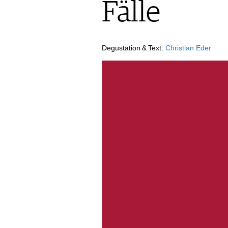
Fälle
AUSGABE
ARCHIV
VORTEILSWELT
Degustation & Text:
Christian Eder
MEDIATHEK
APPS
NEWS
VIDEOS
WEINWIRTSCHAFT
BILDSTRECKEN
WEINSZENE
BÜCHER
ANMELDEN
PORTRAITS
VINOPHILES
AWARDS
ARCHIV
GEWINNSPIELE
VORTEILSWELT
TRINKREIFETABELLE
ABO
WEINSUCHE
NEWSLETTER