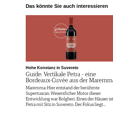
Das könnte Sie auch interessieren
Hohe Kon­stanz in Suvereto
Guide: Vertikale Petra – eine
Bordeaux-Cuvée aus der Maremm
Maremma: Hier entstand der berühmte
Supertuscan. Wesentlicher Motor dieser
Entwicklung war Bolgheri. Eines der Häuser is
Petra mit Sitz in Suvereto. Der Fokus liegt…