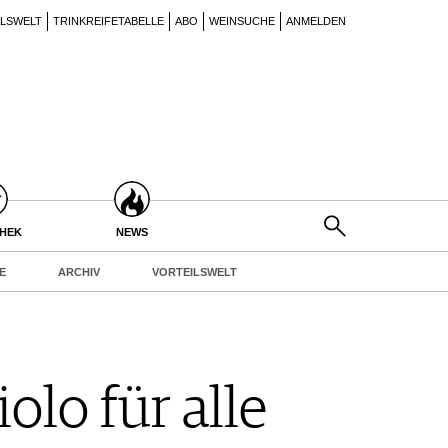
ILSWELT
TRINKREIFETABELLE
ABO
WEINSUCHE
ANMELDEN
THEK
NEWS
E
ARCHIV
VORTEILSWELT
lo für alle