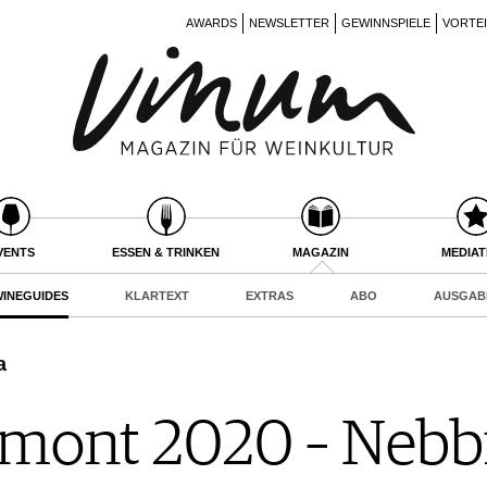
AWARDS
NEWSLETTER
GEWINNSPIELE
VORTE
VENTS
ESSEN & TRINKEN
MAGAZIN
MEDIA
INEGUIDES
KLARTEXT
EXTRAS
ABO
AUSGAB
a
mont 2020 – Nebbio