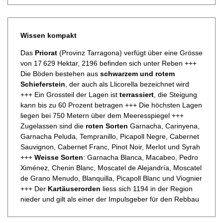
Wissen kompakt
Das
Priorat
(Provinz Tarragona) verfügt über eine Grösse
von 17 629 Hektar, 2196 befinden sich unter Reben +++
Die Böden bestehen aus
schwarzem und rotem
Schieferstein
, der auch als Llicorella bezeichnet wird
+++ Ein Grossteil der Lagen ist
terrassiert
, die Steigung
kann bis zu 60 Prozent betragen +++ Die höchsten Lagen
liegen bei 750 Metern über dem Meeresspiegel +++
Zugelassen sind die
roten Sorten
Garnacha, Carinyena,
Garnacha Peluda, Tempranillo, Picapoll Negre, Cabernet
Sauvignon, Cabernet Franc, Pinot Noir, Merlot und Syrah
+++
Weisse Sorten
: Garnacha Blanca, Macabeo, Pedro
Ximénez, Chenin Blanc, Moscatel de Alejandría, Moscatel
de Grano Menudo, Blanquilla, Picapoll Blanc und Viognier
+++ Der
Kartäuserorden
liess sich 1194 in der Region
nieder und gilt als einer der Impulsgeber für den Rebbau