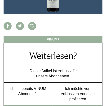
VORTEILSWELT
MEDIATHEK
APPS
NEWS
VIDEOS
WEINWIRTSCHAFT
BILDSTRECKEN
WEINSZENE
VINUM+
BÜCHER
ANMELDEN
PORTRAITS
VINOPHILES
Weiterlesen?
AWARDS
ARCHIV
GEWINNSPIELE
VORTEILSWELT
Dieser Artikel ist exklusiv für
TRINKREIFETABELLE
unsere Abonnenten.
ABO
WEINSUCHE
Ich bin bereits VINUM-
Ich möchte von
NEWSLETTER
Abonnent/in
exklusiven Vorteilen
WINE TRADE CLUB
profitieren
REDAKTION