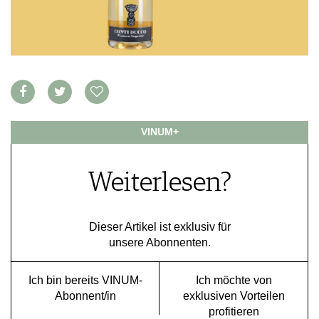
VORTEILSWELT
MEDIATHEK
APPS
NEWS
VIDEOS
WEINWIRTSCHAFT
BILDSTRECKEN
WEINSZENE
BÜCHER
ANMELDEN
VINUM+
PORTRAITS
VINOPHILES
AWARDS
ARCHIV
Weiterlesen?
GEWINNSPIELE
VORTEILSWELT
TRINKREIFETABELLE
Dieser Artikel ist exklusiv für
ABO
unsere Abonnenten.
WEINSUCHE
NEWSLETTER
Ich bin bereits VINUM-
Ich möchte von
WINE TRADE CLUB
Abonnent/in
exklusiven Vorteilen
profitieren
REDAKTION