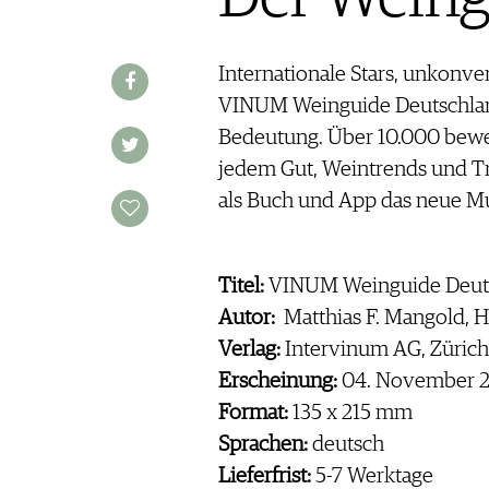
AUSGABE
NEWS
ARCHIV
WEINWIRTSCHAFT
VORTEILSWELT
Internationale Stars, unkonv
WEINSZENE
ANMELDEN
VINUM Weinguide Deutschland
PORTRAITS
VINOPHILES
Bedeutung. Über 10.000 bewe
AWARDS
ARCHIV
jedem Gut, Weintrends und Tr
GEWINNSPIELE
als Buch und App das neue Mu
VORTEILSWELT
TRINKREIFETABELLE
ABO
Titel:
VINUM Weinguide Deut
WEINSUCHE
Autor:
Matthias F. Mangold, H
NEWSLETTER
Verlag:
Intervinum AG, Zürich
WINE TRADE CLUB
Erscheinung:
04. November 
REDAKTION
Format:
135 x 215 mm
JOBS
Sprachen:
deutsch
WERBUNG
Lieferfrist:
5-7 Werktage