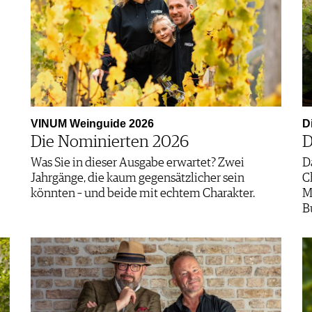
VINUM Weinguide 2026
D
Die Nominierten 2026
D
Was Sie in dieser Ausgabe erwartet? Zwei
D
Jahrgänge, die kaum gegensätzlicher sein
C
könnten – und beide mit echtem Charakter.
M
B