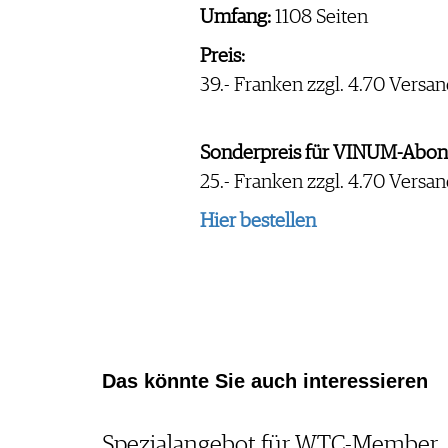
PRESSE
Umfang:
1108 Seiten
IMPRESSUM
Preis:
AGB & DATENSCHUTZ
39.- Franken zzgl. 4.70 Versa
FAQ
Sonderpreis für VINUM-Abon
SCHWEIZ
|
25.- Franken zzgl. 4.70 Versa
DEUTSCHLAND
|
Hier bestellen
SUISSE ROMANDE
Das könnte Sie auch interessieren
Spezialangebot für WTC-Member