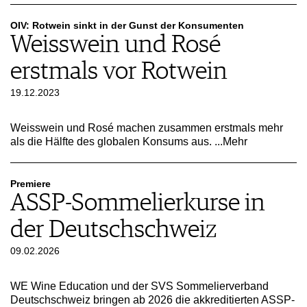
ARCHIV
VORTEILSWELT
OIV: Rotwein sinkt in der Gunst der Konsumenten
Weisswein und Rosé
ANMELDEN
erstmals vor Rotwein
AWARDS
19.12.2023
GEWINNSPIELE
VORTEILSWELT
Weisswein und Rosé machen zusammen erstmals mehr
als die Hälfte des globalen Konsums aus.
...Mehr
TRINKREIFETABELLE
ABO
WEINSUCHE
Premiere
NEWSLETTER
ASSP-Sommelierkurse in
WINE TRADE CLUB
der Deutschschweiz
REDAKTION
JOBS
09.02.2026
WERBUNG
PRESSE
WE Wine Education und der SVS Sommelierverband
Deutschschweiz bringen ab 2026 die akkreditierten ASSP-
IMPRESSUM