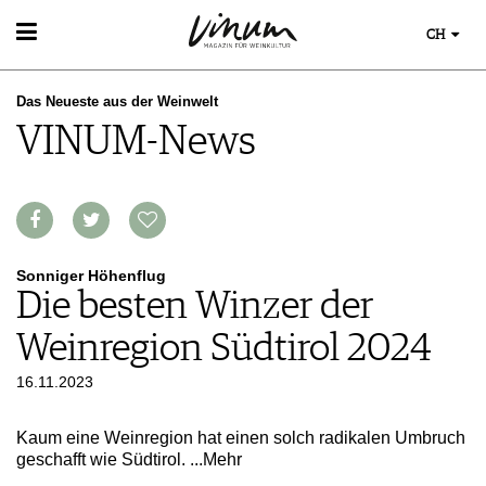
CH
WEIN
Das Neueste aus der Weinwelt
WEINSUCHE
WEINWISSEN
VINUM-News
GUIDE WEINGÜTER
WEINREGIONEN
WINETRADECLUB
EVENTS
WEINLEXIKON
WINZER
EVENTKALENDER
WEINGESCHICHTE
WEINE DES MONATS
ESSEN & TRINKEN
AWARDS
WEINLAGERUNG
TRINKREIFETABELLE
FOOD PAIRING TIPPS
EVENT-BILDER
INFOGRAFIKEN
MAGAZIN
UNIQUE WINERIES
FOOD PAIRING TABELLE
Sonniger Höhenflug
TIPPS & TRICKS
CLUB LES DOMAINES
REPORTAGEN
Die besten Winzer der
KULINARIK
MEDIATHEK
NEWS
DOSSIER
REZEPTE
Weinregion Südtirol 2024
APPS
WINEGUIDES
HOTSPOTS
NEWS
VIDEOS
KLARTEXT
16.11.2023
WEINREISEN
WEINWIRTSCHAFT
BILDSTRECKEN
EXTRAS
WEINSZENE
BÜCHER
ABO
Kaum eine Weinregion hat einen solch radikalen Umbruch
PORTRAITS
AUSGABE
geschafft wie Südtirol.
...Mehr
VINOPHILES
ARCHIV