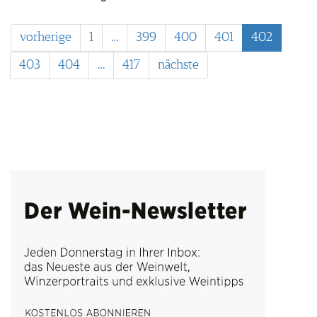
vorherige
1
…
399
400
401
402
403
404
…
417
nächste