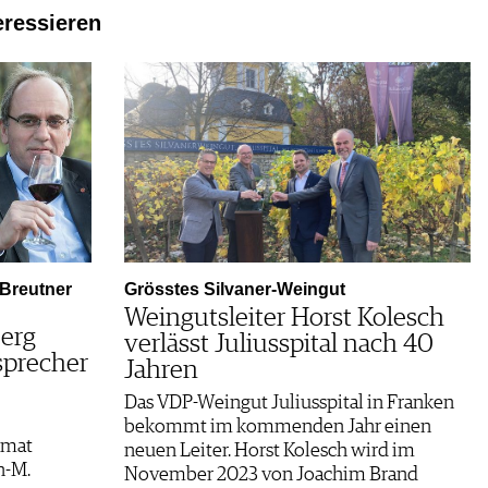
eressieren
. Breutner
Grösstes Silvaner-Weingut
Weingutsleiter Horst Kolesch
erg
verlässt Juliusspital nach 40
sprecher
Jahren
Das VDP-Weingut Juliusspital in Franken
bekommt im kommenden Jahr einen
imat
neuen Leiter. Horst Kolesch wird im
h-M.
November 2023 von Joachim Brand