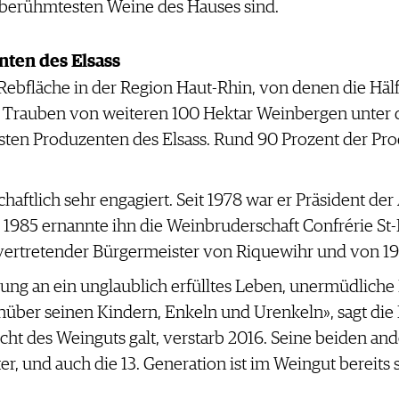
 berühmtesten Weine des Hauses sind.
nten des Elsass
Rebfläche in der Region Haut-Rhin, von denen die Hälfte 
 Trauben von weiteren 100 Hektar Weinbergen unter d
össten Produzenten des Elsass. Rund 90 Prozent der Pr
haftlich sehr engagiert. Seit 1978 war er Präsident de
 1985 ernannte ihn die Weinbruderschaft Confrérie S
llvertretender Bürgermeister von Riquewihr und von 1
erung an ein unglaublich erfülltes Leben, unermüdlich
nüber seinen Kindern, Enkeln und Urenkeln», sagt die 
sicht des Weinguts galt, verstarb 2016. Seine beiden a
r, und auch die 13. Generation ist im Weingut bereits s