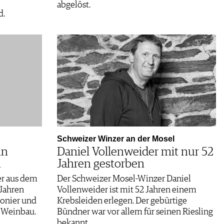
abgelöst.
d.
Schweizer Winzer an der Mosel
nn
Daniel Vollenweider mit nur 52
n
Jahren gestorben
er aus dem
Der Schweizer Mosel-Winzer Daniel
 Jahren
Vollenweider ist mit 52 Jahren einem
ionier und
Krebsleiden erlegen. Der gebürtige
 Weinbau.
Bündner war vor allem für seinen Riesling
bekannt.