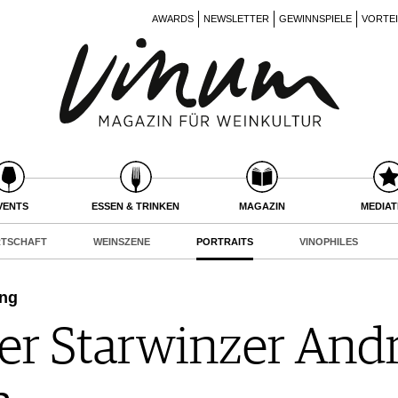
AWARDS
NEWSLETTER
GEWINNSPIELE
VORTE
VENTS
ESSEN & TRINKEN
MAGAZIN
MEDIA
RTSCHAFT
WEINSZENE
PORTRAITS
VINOPHILES
ung
her Starwinzer And