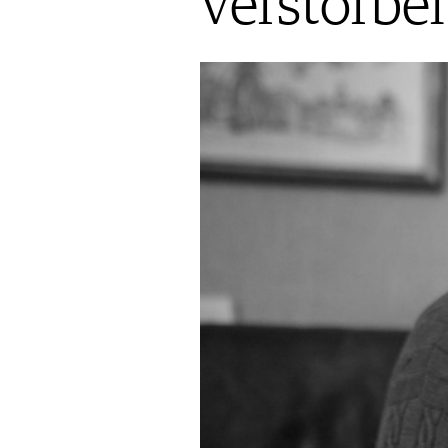
verstorbe
AUSGABE
VINOPHILES
ARCHIV
ARCHIV
VORTEILSWELT
ANMELDEN
AWARDS
GEWINNSPIELE
VORTEILSWELT
TRINKREIFETABELLE
ABO
WEINSUCHE
NEWSLETTER
WINE TRADE CLUB
REDAKTION
JOBS