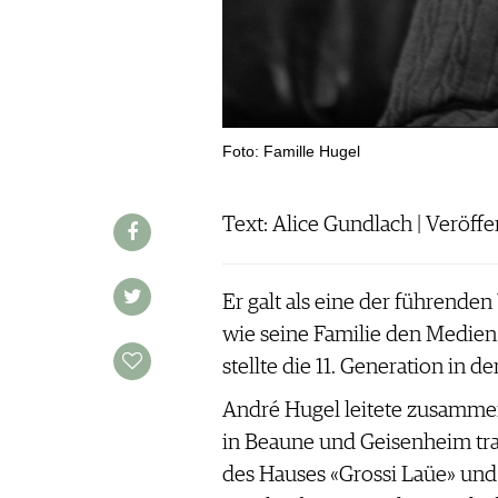
WERBUNG
PRESSE
IMPRESSUM
AGB & DATENSCHUTZ
FAQ
Foto: Famille Hugel
SCHWEIZ
|
Text: Alice Gundlach | Veröffe
DEUTSCHLAND
|
SUISSE ROMANDE
Er galt als eine der führende
wie seine Familie den Medien
stellte die 11. Generation in de
André Hugel leitete zusamme
in Beaune und Geisenheim trat
des Hauses «Grossi Laüe» und