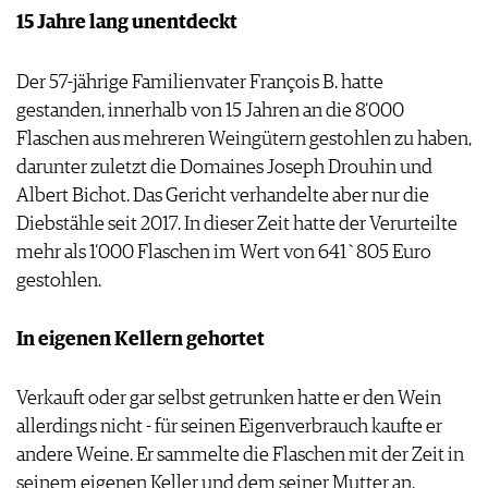
15 Jahre lang unentdeckt
AGB & DATENSCHUTZ
FAQ
Der 57-jährige Familienvater François B. hatte
gestanden, innerhalb von 15 Jahren an die 8‘000
Flaschen aus mehreren Weingütern gestohlen zu haben,
darunter zuletzt die Domaines Joseph Drouhin und
Albert Bichot. Das Gericht verhandelte aber nur die
Diebstähle seit 2017. In dieser Zeit hatte der Verurteilte
mehr als 1‘000 Flaschen im Wert von 641`805 Euro
gestohlen.
In eigenen Kellern gehortet
Verkauft oder gar selbst getrunken hatte er den Wein
allerdings nicht - für seinen Eigenverbrauch kaufte er
andere Weine. Er sammelte die Flaschen mit der Zeit in
seinem eigenen Keller und dem seiner Mutter an.