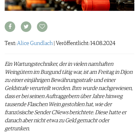
ARCHIV
VORTEILSWELT
ANMELDEN
AWARDS
Text:
Alice Gundlach
| Veröffentlicht: 14.08.2024
GEWINNSPIELE
VORTEILSWELT
Ein Wartungstechniker, der in vielen namhaften
TRINKREIFETABELLE
Weingütern im Burgund tätig war, ist am Freitag in Dijon
ABO
zu einer einjährigen Bewährungsstrafe und einer
WEINSUCHE
Geldstrafe verurteilt worden. Ihm wurde nachgewiesen,
NEWSLETTER
dass er bei seinen Auftraggebern über Jahre hinweg
WINE TRADE CLUB
tausende Flaschen Wein gestohlen hat, wie der
REDAKTION
französische Sender CNews berichtete. Diese hatte er
JOBS
danach aber nicht etwa zu Geld gemacht oder
WERBUNG
getrunken.
PRESSE
IMPRESSUM