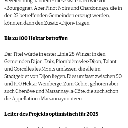
Bezeichnung handeln – diese wäre nach wie vor
AGB & DATENSCHUTZ
«Bourgogne». Aber Pinot Noirs und Chardonnays, die in
FAQ
den 23 betreffenden Gemeinden erzeugt werden,
könnten dann den Zusatz «Dijon» tragen.
Bis zu 100 Hektar betroffen
Der Titel würde in erster Linie 28 Winzer in den
Gemeinden Dijon, Daix, Plombières-les-Dijon, Talant
und Corcelles les Monts umfassen, die alle im
Stadtgebiet von Dijon liegen. Dies umfasst zwischen 50
und 100 Hektar Weinberge. Zum Gebiet gehören aber
auch Chenôve und Marsannay-la-Côte, die auch schon
die Appellation «Marsannay» nutzen.
Leiter des Projekts optimistisch für 2025