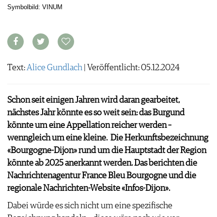
ARCHIV
Symbolbild: VINUM
VORTEILSWELT
ANMELDEN
AWARDS
Text:
Alice Gundlach
| Veröffentlicht: 05.12.2024
GEWINNSPIELE
VORTEILSWELT
Schon seit einigen Jahren wird daran gearbeitet,
TRINKREIFETABELLE
nächstes Jahr könnte es so weit sein: das Burgund
ABO
könnte um eine Appellation reicher werden –
WEINSUCHE
wenngleich um eine kleine. Die Herkunftsbezeichnung
NEWSLETTER
«Bourgogne-Dijon» rund um die Hauptstadt der Region
WINE TRADE CLUB
könnte ab 2025 anerkannt werden. Das berichten die
REDAKTION
Nachrichtenagentur France Bleu Bourgogne und die
JOBS
regionale Nachrichten-Website «Infos-Dijon».
WERBUNG
PRESSE
Dabei würde es sich nicht um eine spezifische
IMPRESSUM