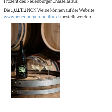
Prozent des Neuenburger Chasselas aus.
AGB & DATENSCHUTZ
Die Ǝ̗ꓤꓕꓶIᖵ NON Weine können auf der Website
FAQ
www.neuenburgernonfiltre.ch
bestellt werden.