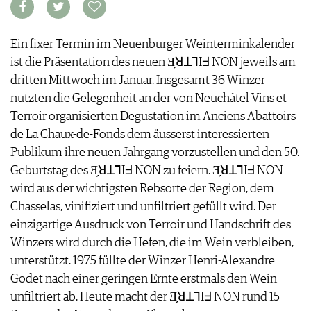
ARCHIV
VORTEILSWELT
Ein fixer Termin im Neuenburger Weinterminkalender
ANMELDEN
ist die Präsentation des neuen Ǝ̗ꓤꓕꓶIᖵ NON jeweils am
dritten Mittwoch im Januar. Insgesamt 36 Winzer
AWARDS
nutzten die Gelegenheit an der von Neuchâtel Vins et
GEWINNSPIELE
Terroir organisierten Degustation im Anciens Abattoirs
VORTEILSWELT
de La Chaux-de-Fonds dem äusserst interessierten
TRINKREIFETABELLE
Publikum ihre neuen Jahrgang vorzustellen und den 50.
ABO
Geburtstag des Ǝ̗ꓤꓕꓶIᖵ NON zu feiern. Ǝ̗ꓤꓕꓶIᖵ NON
WEINSUCHE
wird aus der wichtigsten Rebsorte der Region, dem
NEWSLETTER
Chasselas, vinifiziert und unfiltriert gefüllt wird. Der
WINE TRADE CLUB
einzigartige Ausdruck von Terroir und Handschrift des
REDAKTION
Winzers wird durch die Hefen, die im Wein verbleiben,
JOBS
unterstützt. 1975 füllte der Winzer Henri-Alexandre
WERBUNG
Godet nach einer geringen Ernte erstmals den Wein
PRESSE
unfiltriert ab. Heute macht der Ǝ̗ꓤꓕꓶIᖵ NON rund 15
IMPRESSUM