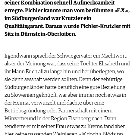
seiner Kombination schnell Aufmerksamkeit
WERBUNG
erregte. Pichler kannte man vom berühmten «F.X.»,
PRESSE
im Südburgenland war Krutzler ein
IMPRESSUM
Qualitätsgarant. Daraus wurde Pichler-Krutzler mit
AGB & DATENSCHUTZ
Sitz in Dürnstein-Oberloiben.
FAQ
Irgendwann sprach der Schwiegervater ein Machtwort,
als er der Meinung war, dass seine Tochter Elisabeth und
ihr Mann Erich allzu lange hin und her überlegten, wo
sie denn sesshaft werden sollten. Denn der gebürtige
Südburgenländer hatte beruflich eine gute Beziehung
zu Slowenien geknüpft, war aber immer noch etwas in
der Heimat verwurzelt und dachte über eine
Betriebsgründung oder Partnerschaft mit einem
Winzerfreund in der Region Eisenberg nach. Dann
tendierte er mit seiner Frau etwas zu Krems, fand aber
hier keine passenden Weinlagen. «Is’ doch a Blödsinn,