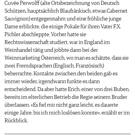
Cuvée Perwolff (alte Ortsbezeichnung von Deutsch
Schützen, hauptsächlich Blaufränkisch, etwas Cabernet
Sauvignon) entgegennahm und eine fröhliche junge
Dame erblickte, die einige Pokale für ihren Vater F.X.
Pichler abschleppte. Vorher hatte sie
Rechtswissenschaft studiert, war in England im
Weinhandel tätig und jobbte dann bei der
Weinmarketing Österreich, wo man es schätzte, dass sie
zwei Fremdsprachen (Englisch, Französisch)
beherrschte. Kontakte zwischen den beiden gab es
immer wieder, irgendwann funkte es dann
entscheidend. Da aber hatte Erich, einer von drei Buben,
bereits im elterlichen Betrieb die Regie seinem Bruder
überlassen. «Es fiel mir nicht ganz leicht, es dauerte
einige Jahre, bis ich mich loslösen konnte», erzählt er im
Rückblick.