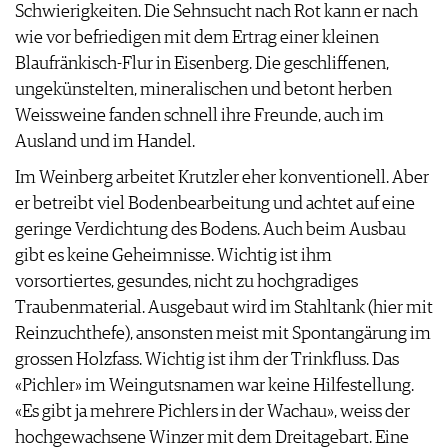
Schwierigkeiten. Die Sehnsucht nach Rot kann er nach
wie vor befriedigen mit dem Ertrag einer kleinen
Blaufränkisch-Flur in Eisenberg. Die geschliffenen,
ungekünstelten, mineralischen und betont herben
Weissweine fanden schnell ihre Freunde, auch im
Ausland und im Handel.
Im Weinberg arbeitet Krutzler eher konventionell. Aber
er betreibt viel Bodenbearbeitung und achtet auf eine
geringe Verdichtung des Bodens. Auch beim Ausbau
gibt es keine Geheimnisse. Wichtig ist ihm
vorsortiertes, gesundes, nicht zu hochgradiges
Traubenmaterial. Ausgebaut wird im Stahltank (hier mit
Reinzuchthefe), ansonsten meist mit Spontangärung im
grossen Holzfass. Wichtig ist ihm der Trinkfluss. Das
«Pichler» im Weingutsnamen war keine Hilfestellung.
«Es gibt ja mehrere Pichlers in der Wachau», weiss der
hochgewachsene Winzer mit dem Dreitagebart. Eine