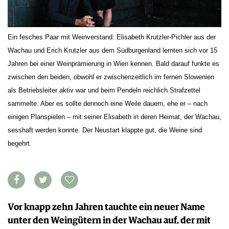
FOOD PAIRING TABELLE
TIPPS & TRICKS
REPORTAGEN
KULINARIK
MEDIATHEK
NEWS
DOSSIER
REZEPTE
APPS
WINEGUIDES
Ein fesches Paar mit Weinverstand: Elisabeth Krutzler-Pichler aus der
HOTSPOTS
NEWS
VIDEOS
KLARTEXT
Wachau und Erich Krutzler aus dem Südburgenland lernten sich vor 15
WEINREISEN
WEINWIRTSCHAFT
BILDSTRECKEN
EXTRAS
Jahren bei einer Weinprämierung in Wien kennen. Bald darauf funkte es
WEINSZENE
BÜCHER
ANMELDEN
ABO
zwischen den beiden, obwohl er zwischenzeitlich im fernen Slowenien
PORTRAITS
AUSGABE
als Betriebsleiter aktiv war und beim Pendeln reichlich Strafzettel
VINOPHILES
ARCHIV
sammelte. Aber es sollte dennoch eine Weile dauern, ehe er – nach
AWARDS
ARCHIV
VORTEILSWELT
einigen Planspielen – mit seiner Elisabeth in deren Heimat, der Wachau,
GEWINNSPIELE
sesshaft werden konnte. Der Neustart klappte gut, die Weine sind
VORTEILSWELT
begehrt.
TRINKREIFETABELLE
ABO
WEINSUCHE
NEWSLETTER
WINE TRADE CLUB
Vor knapp zehn Jahren tauchte ein neuer Name
REDAKTION
unter den Weingütern in der Wachau auf, der mit
JOBS