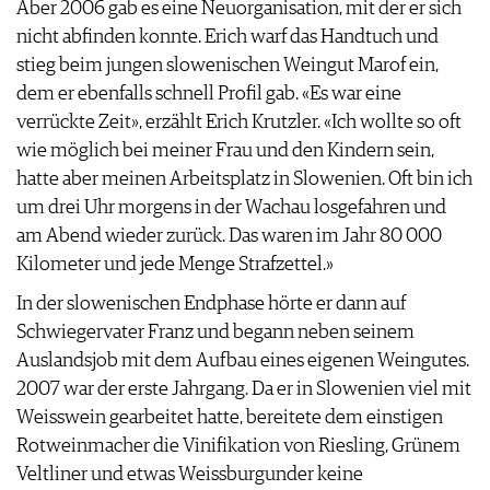
Aber 2006 gab es eine Neuorganisation, mit der er sich
nicht abfinden konnte. Erich warf das Handtuch und
stieg beim jungen slowenischen Weingut Marof ein,
dem er ebenfalls schnell Profil gab. «Es war eine
verrückte Zeit», erzählt Erich Krutzler. «Ich wollte so oft
wie möglich bei meiner Frau und den Kindern sein,
hatte aber meinen Arbeitsplatz in Slowenien. Oft bin ich
um drei Uhr morgens in der Wachau losgefahren und
am Abend wieder zurück. Das waren im Jahr 80 000
Kilometer und jede Menge Strafzettel.»
In der slowenischen Endphase hörte er dann auf
Schwiegervater Franz und begann neben seinem
Auslandsjob mit dem Aufbau eines eigenen Weingutes.
2007 war der erste Jahrgang. Da er in Slowenien viel mit
Weisswein gearbeitet hatte, bereitete dem einstigen
Rotweinmacher die Vinifikation von Riesling, Grünem
Veltliner und etwas Weissburgunder keine