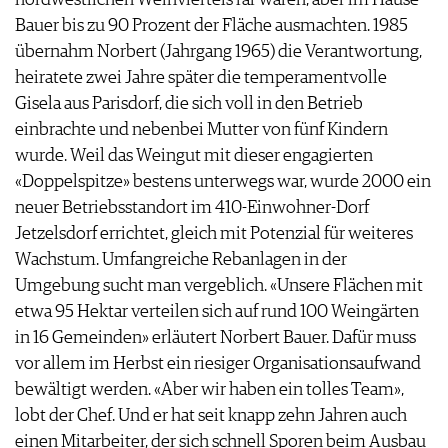
Bauer bis zu 90 Prozent der Fläche ausmachten. 1985
übernahm Norbert (Jahrgang 1965) die Verantwortung,
heiratete zwei Jahre später die temperamentvolle
Gisela aus Parisdorf, die sich voll in den Betrieb
einbrachte und nebenbei Mutter von fünf Kindern
wurde. Weil das Weingut mit dieser engagierten
«Doppelspitze» bestens unterwegs war, wurde 2000 ein
neuer Betriebsstandort im 410-Einwohner-Dorf
Jetzelsdorf errichtet, gleich mit Potenzial für weiteres
Wachstum. Umfangreiche Rebanlagen in der
Umgebung sucht man vergeblich. «Unsere Flächen mit
etwa 95 Hektar verteilen sich auf rund 100 Weingärten
in 16 Gemeinden» erläutert Norbert Bauer. Dafür muss
vor allem im Herbst ein riesiger Organisationsaufwand
bewältigt werden. «Aber wir haben ein tolles Team»,
lobt der Chef. Und er hat seit knapp zehn Jahren auch
einen Mitarbeiter, der sich schnell Sporen beim Ausbau