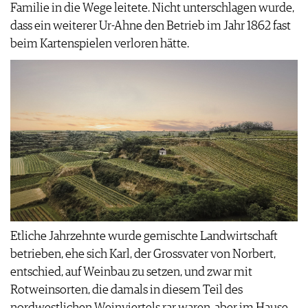
Familie in die Wege leitete. Nicht unterschlagen wurde,
WERBUNG
dass ein weiterer Ur-Ahne den Betrieb im Jahr 1862 fast
PRESSE
beim Kartenspielen verloren hätte.
IMPRESSUM
AGB & DATENSCHUTZ
FAQ
Etliche Jahrzehnte wurde gemischte Landwirtschaft
betrieben, ehe sich Karl, der Grossvater von Norbert,
entschied, auf Weinbau zu setzen, und zwar mit
Rotweinsorten, die damals in diesem Teil des
nordwestlichen Weinviertels rar waren, aber im Hause