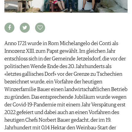
FOOD PAIRING TABELLE
TIPPS & TRICKS
REPORTAGEN
KULINARIK
MEDIATHEK
NEWS
DOSSIER
REZEPTE
APPS
WINEGUIDES
HOTSPOTS
NEWS
VIDEOS
KLARTEXT
WEINREISEN
WEINWIRTSCHAFT
BILDSTRECKEN
EXTRAS
WEINSZENE
BÜCHER
ANMELDEN
Anno 1721 wurde in Rom Michelangelo dei Conti als
ABO
PORTRAITS
Innozenz XIII. zum Papst gewählt. Im gleichen Jahr
AUSGABE
VINOPHILES
entschloss sich in der Gemeinde Jetzelsdorf, die vor der
ARCHIV
AWARDS
ARCHIV
VORTEILSWELT
politischen Wende Ende des 20. Jahrhunderts als
GEWINNSPIELE
«letztes gallisches Dorf» vor der Grenze zu Tschechien
VORTEILSWELT
bezeichnet wurde, ein Vorfahre der heutigen
TRINKREIFETABELLE
Winzerfamilie Bauer einen landwirtschaftlichen Betrieb
ABO
zu gründen. Das entsprechende Jubiläum wurde wegen
WEINSUCHE
der Covid-19-Pandemie mit einem Jahr Verspätung erst
NEWSLETTER
2022 gefeiert und dabei auch an einen Vorfahren des
WINE TRADE CLUB
heutigen Chefs Norbert Bauer gedacht, der im 19.
REDAKTION
Jahrhundert mit 0,14 Hektar den Weinbau-Start der
JOBS