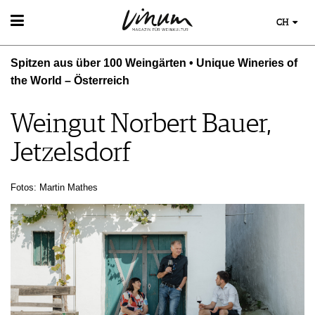
CH
WEIN
Spitzen aus über 100 Weingärten • Unique Wineries of
WEINSUCHE
the World – Österreich
GUIDE WEINGÜTER
WINETRADECLUB
Weingut Norbert Bauer,
WINZER
WEINE DES MONATS
Jetzelsdorf
TRINKREIFETABELLE
UNIQUE WINERIES
Fotos: Martin Mathes
CLUB LES DOMAINES
WEINWISSEN
WEINREGIONEN
EVENTS
WEINLEXIKON
EVENTKALENDER
WEINGESCHICHTE
ESSEN & TRINKEN
AWARDS
WEINLAGERUNG
FOOD PAIRING TIPPS
EVENT-BILDER
INFOGRAFIKEN
MAGAZIN