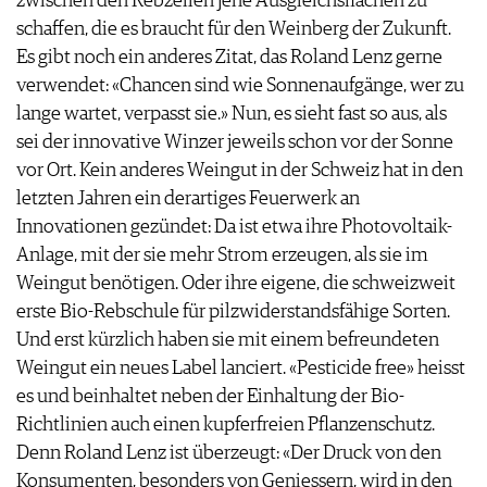
zwischen den Rebzeilen jene Ausgleichsflächen zu
WERBUNG
schaffen, die es braucht für den Weinberg der Zukunft.
PRESSE
Es gibt noch ein anderes Zitat, das Roland Lenz gerne
IMPRESSUM
verwendet: «Chancen sind wie Sonnenaufgänge, wer zu
AGB & DATENSCHUTZ
lange wartet, verpasst sie.» Nun, es sieht fast so aus, als
FAQ
sei der innovative Winzer jeweils schon vor der Sonne
vor Ort. Kein anderes Weingut in der Schweiz hat in den
letzten Jahren ein derartiges Feuerwerk an
Innovationen gezündet: Da ist etwa ihre Photovoltaik-
Anlage, mit der sie mehr Strom erzeugen, als sie im
Weingut benötigen. Oder ihre eigene, die schweizweit
erste Bio-Rebschule für pilzwiderstandsfähige Sorten.
Und erst kürzlich haben sie mit einem befreundeten
Weingut ein neues Label lanciert. «Pesticide free» heisst
es und beinhaltet neben der Einhaltung der Bio-
Richtlinien auch einen kupferfreien Pflanzenschutz.
Denn Roland Lenz ist überzeugt: «Der Druck von den
Konsumenten, besonders von Geniessern, wird in den