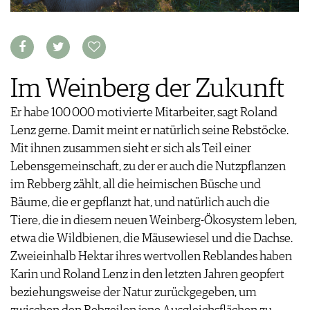
FOOD PAIRING TABELLE
TIPPS & TRICKS
REPORTAGEN
KULINARIK
MEDIATHEK
NEWS
DOSSIER
REZEPTE
APPS
WINEGUIDES
HOTSPOTS
NEWS
VIDEOS
KLARTEXT
WEINREISEN
WEINWIRTSCHAFT
BILDSTRECKEN
Im Weinberg der Zukunft
EXTRAS
WEINSZENE
BÜCHER
ANMELDEN
ABO
PORTRAITS
Er habe 100 000 motivierte Mitarbeiter, sagt Roland
AUSGABE
VINOPHILES
Lenz gerne. Damit meint er natürlich seine Rebstöcke.
ARCHIV
AWARDS
ARCHIV
Mit ihnen zusammen sieht er sich als Teil einer
VORTEILSWELT
GEWINNSPIELE
Lebensgemeinschaft, zu der er auch die Nutzpflanzen
VORTEILSWELT
im Rebberg zählt, all die heimischen Büsche und
TRINKREIFETABELLE
Bäume, die er gepflanzt hat, und natürlich auch die
ABO
Tiere, die in diesem neuen Weinberg-Ökosystem leben,
WEINSUCHE
etwa die Wildbienen, die Mäusewiesel und die Dachse.
NEWSLETTER
Zweieinhalb Hektar ihres wertvollen Reblandes haben
WINE TRADE CLUB
Karin und Roland Lenz in den letzten Jahren geopfert
REDAKTION
beziehungsweise der Natur zurückgegeben, um
JOBS