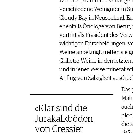
Domäne, stammt aus Orange im
verschiedene Weingüter in Süd
Cloudy Bay in Neuseeland. Er,
ebenfalls Önologe von Beruf,
vertritt als Präsident des Verw
wichtigen Entscheidungen, vor
Weine anbelangt, treffen sie 
Grillette-Weine in den letzten 
und in jener Weise mineralisc
Anflug von Salzigkeit ausdrüc
Das 
Matt
«Klar sind die
auch
biod
Jurakalkböden
die 
von Cressier
«Wir