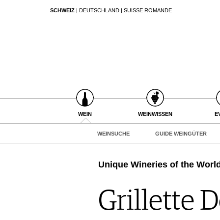
SCHWEIZ
|
DEUTSCHLAND
|
SUISSE ROMANDE
SUCHEN
WEIN
WEINSUCHE
GUIDE WEINGÜTER
WINETRADECLUB
WINZER
WEINE DES MONATS
WEIN
WEINWISSEN
E
TRINKREIFETABELLE
WEINSUCHE
GUIDE WEINGÜTER
UNIQUE WINERIES
CLUB LES DOMAINES
Unique Wineries of the Worl
WEINWISSEN
WEINREGIONEN
Grillette 
EVENTS
WEINLEXIKON
EVENTKALENDER
WEINGESCHICHTE
ESSEN & TRINKEN
AWARDS