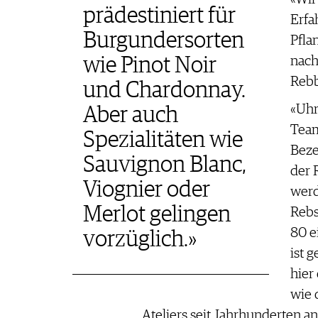
prädestiniert für
Erfa
Burgundersorten
Pfla
nach
wie Pinot Noir
Rebb
und Chardonnay.
«Uhr
Aber auch
Team
Spezialitäten wie
Beze
Sauvignon Blanc,
der 
Viognier oder
werd
Merlot gelingen
Rebs
80 e
vorzüglich.»
ist 
hier
wie 
Ateliers seit Jahrhunderten a