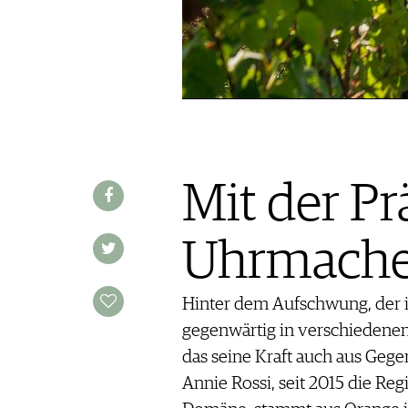
REDAKTION
JOBS
WERBUNG
PRESSE
IMPRESSUM
AGB & DATENSCHUTZ
FAQ
Mit der Pr
SCHWEIZ
|
Uhrmache
DEUTSCHLAND
|
SUISSE ROMANDE
Hinter dem Aufschwung, der i
gegenwärtig in verschiedenen 
das seine Kraft auch aus Gegen
Annie Rossi, seit 2015 die Reg