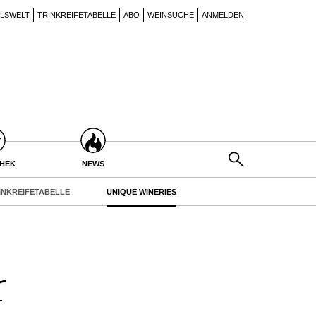
ILSWELT
TRINKREIFETABELLE
ABO
WEINSUCHE
ANMELDEN
THEK
NEWS
INKREIFETABELLE
UNIQUE WINERIES
r