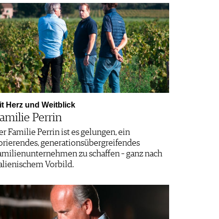
it Herz und Weitblick
amilie Perrin
er Familie Perrin ist es gelungen, ein
lorierendes, generationsübergreifendes
amilienunternehmen zu schaffen – ganz nach
talienischem Vorbild.