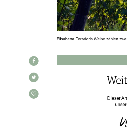
REDAKTION
JOBS
WERBUNG
PRESSE
Elisabetta Foradoris Weine zählen zwar
IMPRESSUM
AGB & DATENSCHUTZ
FAQ
SCHWEIZ
|
Weit
DEUTSCHLAND
|
SUISSE ROMANDE
Dieser Art
unser