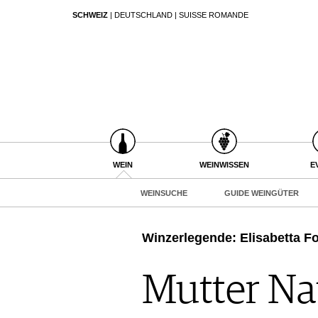
SCHWEIZ
|
DEUTSCHLAND
|
SUISSE ROMANDE
SUCHEN
WEIN
WEINSUCHE
GUIDE WEINGÜTER
WINETRADECLUB
WINZER
WEINE DES MONATS
WEIN
WEINWISSEN
E
TRINKREIFETABELLE
WEINSUCHE
GUIDE WEINGÜTER
UNIQUE WINERIES
CLUB LES DOMAINES
Winzerlegende: Elisabetta Fo
WEINWISSEN
WEINREGIONEN
Mutter Na
EVENTS
WEINLEXIKON
EVENTKALENDER
WEINGESCHICHTE
ESSEN & TRINKEN
AWARDS