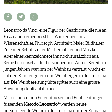
KULINARIK
MEDIATHEK
DOSSIER
REZEPTE
APPS
WINEGUIDES
HOTSPOTS
NEWS
VIDEOS
KLARTEXT
WEINREISEN
WEINWIRTSCHAFT
BILDSTRECKEN
EXTRAS
WEINSZENE
BÜCHER
ANMELDEN
Leonardo da Vinci, eine Figur der Geschichte, die nie an
ABO
PORTRAITS
Faszination eingebüsst hat. Wir kennen ihn als
AUSGABE
VINOPHILES
Wissenschaftler, Phiosoph, Architekt, Maler, Bildhauer,
ARCHIV
AWARDS
ARCHIV
VORTEILSWELT
Zeichner, Schriftsteller, Mathematiker und Musiker.
GEWINNSPIELE
Aber eines kennzeichnete ihn noch zusaätzlich aus:
VORTEILSWELT
Seine Leidenschaft für hervorragende Weine. Bereits in
TRINKREIFETABELLE
jungen Jahren war ihm der Weinbau vertraut, wuchs er
ABO
auf den Familengütern und Weinbergen in der Toskana
WEINSUCHE
auf. Die Weinbereitung übte später auch eine grosse
NEWSLETTER
Anziehungskraft auf ihn aus.
WINE TRADE CLUB
REDAKTION
Mit der auf seinen Erkenntnissen und Beobachtungen
JOBS
fussenden
Metodo Leonardo®
werden heute
WERBUNG
hervorragende Weine in der Toskana und der Romagna