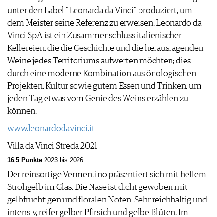
PRESSE
unter den Label "Leonarda da Vinci" produziert, um
IMPRESSUM
dem Meister seine Referenz zu erweisen. Leonardo da
AGB & DATENSCHUTZ
Vinci SpA ist ein Zusammenschluss italienischer
FAQ
Kellereien, die die Geschichte und die herausragenden
Weine jedes Territoriums aufwerten möchten; dies
durch eine moderne Kombination aus önologischen
Projekten, Kultur sowie gutem Essen und Trinken, um
jeden Tag etwas vom Genie des Weins erzählen zu
können.
www.leonardodavinci.it
Villa da Vinci Streda 2021
16.5 Punkte
2023 bis 2026
Der reinsortige Vermentino präsentiert sich mit hellem
Strohgelb im Glas. Die Nase ist dicht gewoben mit
gelbfruchtigen und floralen Noten. Sehr reichhaltig und
intensiv, reifer gelber Pfirsich und gelbe Blüten. Im