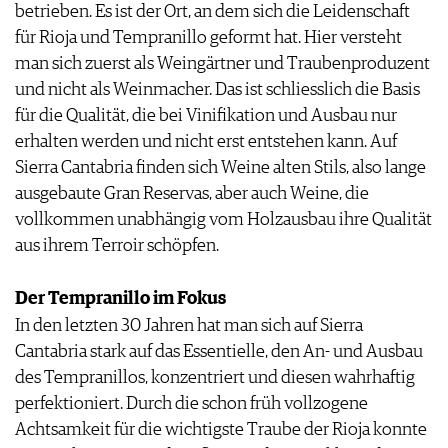
betrieben. Es ist der Ort, an dem sich die Leidenschaft
PRESSE
für Rioja und Tempranillo geformt hat. Hier versteht
IMPRESSUM
man sich zuerst als Weingärtner und Traubenproduzent
AGB & DATENSCHUTZ
und nicht als Weinmacher. Das ist schliesslich die Basis
FAQ
für die Qualität, die bei Vinifikation und Ausbau nur
erhalten werden und nicht erst entstehen kann. Auf
Sierra Cantabria finden sich Weine alten Stils, also lange
ausgebaute Gran Reservas, aber auch Weine, die
vollkommen unabhängig vom Holzausbau ihre Qualität
aus ihrem Terroir schöpfen.
Der Tempranillo im Fokus
In den letzten 30 Jahren hat man sich auf Sierra
Cantabria stark auf das Essentielle, den An- und Ausbau
des Tempranillos, konzentriert und diesen wahrhaftig
perfektioniert. Durch die schon früh vollzogene
Achtsamkeit für die wichtigste Traube der Rioja konnte