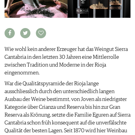
KULINARIK
MEDIATHEK
DOSSIER
REZEPTE
APPS
WINEGUIDES
HOTSPOTS
NEWS
VIDEOS
KLARTEXT
WEINREISEN
WEINWIRTSCHAFT
BILDSTRECKEN
EXTRAS
WEINSZENE
BÜCHER
ANMELDEN
ABO
PORTRAITS
AUSGABE
VINOPHILES
Wie wohl kein anderer Erzeuger hat das Weingut Sierra
ARCHIV
AWARDS
ARCHIV
Cantabria in den letzten 30 Jahren eine Mittlerrolle
VORTEILSWELT
GEWINNSPIELE
zwischen Tradition und Moderne in der Rioja
VORTEILSWELT
eingenommen.
TRINKREIFETABELLE
War die Qualitätspyramide der Rioja lange
ABO
ausschliesslich durch den unterschiedlich langen
WEINSUCHE
Ausbau der Weine bestimmt, von Joven als niedrigster
NEWSLETTER
Kategorie über Crianza und Reserva bis hin zur Gran
WINE TRADE CLUB
Reserva als Krönung, setzte die Familie Eguren auf Sierra
REDAKTION
Cantabria schon früh konsequent auf die unverfälschte
JOBS
Qualität der besten Lagen. Seit 1870 wird hier Weinbau
WERBUNG