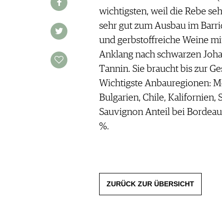
MAGAZIN
FOOD PAIRING TABELLE
wichtigsten, weil die Rebe seh
REPORTAGEN
KULINARIK
MEDIATHEK
sehr gut zum Ausbau im Barriq
DOSSIER
REZEPTE
APPS
und gerbstoffreiche Weine mit
WINEGUIDES
HOTSPOTS
NEWS
VIDEOS
Anklang nach schwarzen Johan
KLARTEXT
WEINREISEN
WEINWIRTSCHAFT
BILDSTRECKEN
EXTRAS
Tannin. Sie braucht bis zur Ge
WEINSZENE
BÜCHER
ANMELDEN
ABO
Wichtigste Anbauregionen: M
PORTRAITS
AUSGABE
Bulgarien, Chile, Kalifornien, 
VINOPHILES
ARCHIV
AWARDS
ARCHIV
Sauvignon Anteil bei Bordeau
VORTEILSWELT
GEWINNSPIELE
%.
VORTEILSWELT
TRINKREIFETABELLE
ABO
WEINSUCHE
ZURÜCK ZUR ÜBERSICHT
NEWSLETTER
WINE TRADE CLUB