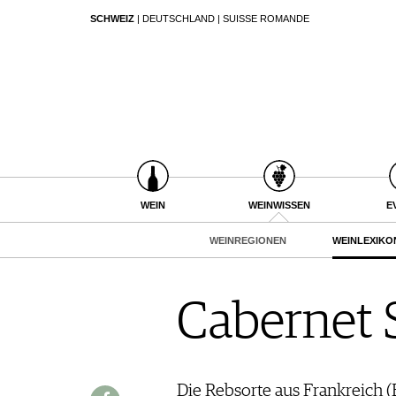
SCHWEIZ
|
DEUTSCHLAND
|
SUISSE ROMANDE
SUCHEN
WEIN
WEINSUCHE
WEINWISSEN
GUIDE WEINGÜTER
WEINREGIONEN
WINETRADECLUB
WEINLEXIKON
WINZER
WEINGESCHICHTE
WEINE DES MONATS
WEIN
WEINWISSEN
E
WEINLAGERUNG
TRINKREIFETABELLE
INFOGRAFIKEN
WEINREGIONEN
WEINLEXIKO
UNIQUE WINERIES
TIPPS & TRICKS
CLUB LES DOMAINES
NEWS
Cabernet 
EVENTS
EVENTKALENDER
ESSEN & TRINKEN
AWARDS
FOOD PAIRING TIPPS
Die Rebsorte aus Frankreich (
EVENT-BILDER