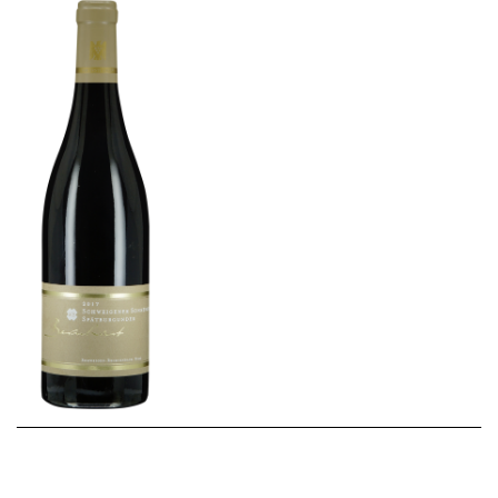
WEINSZENE
BÜCHER
ANMELDEN
ABO
PORTRAITS
AUSGABE
VINOPHILES
ARCHIV
AWARDS
ARCHIV
VORTEILSWELT
GEWINNSPIELE
VORTEILSWELT
TRINKREIFETABELLE
ABO
WEINSUCHE
NEWSLETTER
WINE TRADE CLUB
REDAKTION
JOBS
WERBUNG
PRESSE
IMPRESSUM
AGB & DATENSCHUTZ
FAQ