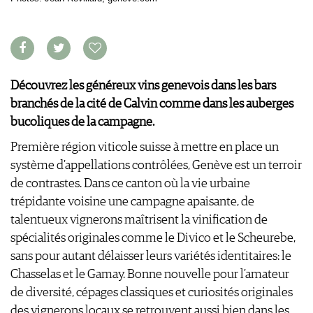
AVANTAGES
GUIDE MILLÉSIMES
ABONNER
RECHERCHE VINS
NEWSLETTER
Découvrez les généreux vins genevois dans les bars
GUIDE DU VIGNOBLE
branchés de la cité de Calvin comme dans les auberges
WINE TRADE CLUB
bucoliques de la campagne.
OFFRES D'EMPLOIS
Première région viticole suisse à mettre en place un
PUBLICITÉ
système d’appellations contrôlées, Genève est un terroir
PRESSE
de contrastes. Dans ce canton où la vie urbaine
MENTIONS LÉGALES
trépidante voisine une campagne apaisante, de
CGV & PROTECTION DES
talentueux vignerons maîtrisent la vinification de
DONNÉES
spécialités originales comme le Divico et le Scheurebe,
FAQ
sans pour autant délaisser leurs variétés identitaires: le
Chasselas et le Gamay. Bonne nouvelle pour l’amateur
de diversité, cépages classiques et curiosités originales
des vignerons locaux se retrouvent aussi bien dans les