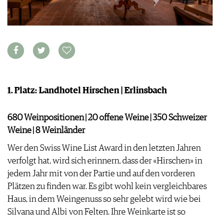
WEINSZENE
BÜCHER
ANMELDEN
ABO
PORTRAITS
AUSGABE
VINOPHILES
ARCHIV
AWARDS
ARCHIV
VORTEILSWELT
GEWINNSPIELE
VORTEILSWELT
TRINKREIFETABELLE
1. Platz: Landhotel Hirschen | Erlinsbach
ABO
WEINSUCHE
NEWSLETTER
680 Weinpositionen | 20 offene Weine | 350 Schweizer
WINE TRADE CLUB
Weine | 8 Weinländer
REDAKTION
Wer den Swiss Wine List Award in den letzten Jahren
JOBS
verfolgt hat, wird sich erinnern, dass der «Hirschen» in
WERBUNG
jedem Jahr mit von der Partie und auf den vorderen
PRESSE
Plätzen zu finden war. Es gibt wohl kein vergleichbares
IMPRESSUM
Haus, in dem Weingenuss so sehr gelebt wird wie bei
AGB & DATENSCHUTZ
Silvana und Albi von Felten. Ihre Weinkarte ist so
FAQ