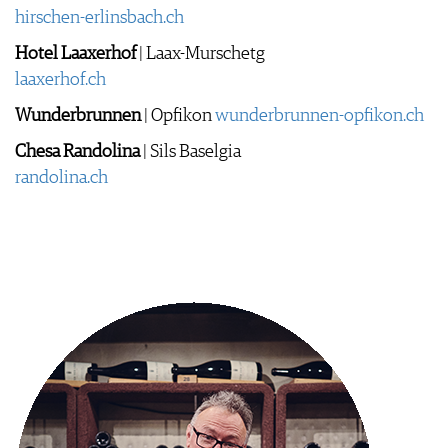
hirschen-erlinsbach.ch
Hotel Laaxerhof
| Laax-Murschetg
laaxerhof.ch
Wunderbrunnen
| Opfikon
wunderbrunnen-opfikon.ch
Chesa Randolina
| Sils Baselgia
randolina.ch