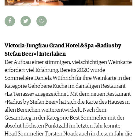
WEINSZENE
BÜCHER
ANMELDEN
ABO
PORTRAITS
AUSGABE
VINOPHILES
ARCHIV
AWARDS
ARCHIV
VORTEILSWELT
GEWINNSPIELE
VORTEILSWELT
Victoria-Jungfrau Grand Hotel & Spa «Radius by
TRINKREIFETABELLE
Stefan Beer» | Interlaken
ABO
Der Aufbau einer stimmigen, vielschichtigen Weinkarte
WEINSUCHE
erfordert viel Erfahrung. Bereits 2020 wurde
NEWSLETTER
Sommelière Daniela Wüthrich für ihre Weinkarte in der
WINE TRADE CLUB
Kategorie Gehobene Küche im damaligen Restaurant
REDAKTION
«La Terrasse» ausgezeichnet. Mit dem neuen Restaurant
JOBS
«Radius by Stefan Beer» hat sich die Karte des Hauses in
WERBUNG
allen Bereichen weiterentwickelt. Nach dem
PRESSE
Gesamtsieg in der Kategorie Best Sommelier mit der
IMPRESSUM
absolut höchsten Punktzahl im letzten Jahr konnte
AGB & DATENSCHUTZ
Head Sommelier Torsten ­Noack auch in diesem Jahr die
FAQ