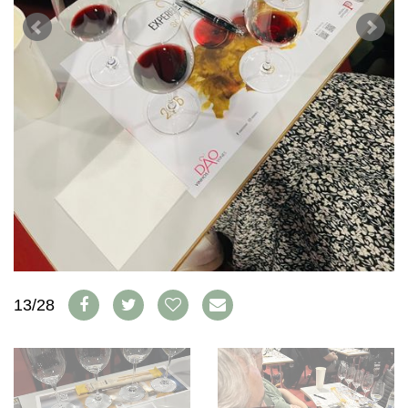
WEINSZENE
BÜCHER
ANMELDEN
ABO
PORTRAITS
AUSGABE
VINOPHILES
ARCHIV
AWARDS
ARCHIV
VORTEILSWELT
GEWINNSPIELE
VORTEILSWELT
TRINKREIFETABELLE
ABO
WEINSUCHE
NEWSLETTER
WINE TRADE CLUB
REDAKTION
JOBS
13/28
WERBUNG
PRESSE
IMPRESSUM
AGB & DATENSCHUTZ
FAQ