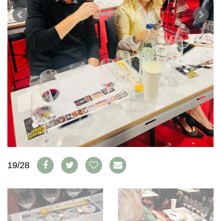
WEINSZENE
BÜCHER
ANMELDEN
ABO
PORTRAITS
AUSGABE
VINOPHILES
ARCHIV
AWARDS
ARCHIV
VORTEILSWELT
GEWINNSPIELE
VORTEILSWELT
TRINKREIFETABELLE
ABO
WEINSUCHE
NEWSLETTER
WINE TRADE CLUB
REDAKTION
JOBS
19/28
WERBUNG
PRESSE
IMPRESSUM
AGB & DATENSCHUTZ
FAQ